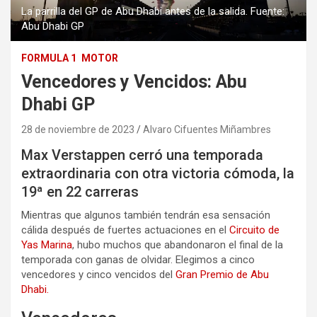
La parrilla del GP de Abu Dhabi antes de la salida. Fuente:
Abu Dhabi GP
FORMULA 1
MOTOR
Vencedores y Vencidos: Abu
Dhabi GP
28 de noviembre de 2023
Alvaro Cifuentes Miñambres
Max Verstappen cerró una temporada
extraordinaria con otra victoria cómoda, la
19ª en 22 carreras
Mientras que algunos también tendrán esa sensación
cálida después de fuertes actuaciones en el
Circuito de
Yas Marina
, hubo muchos que abandonaron el final de la
temporada con ganas de olvidar. Elegimos a cinco
vencedores y cinco vencidos del
Gran Premio de Abu
Dhabi.