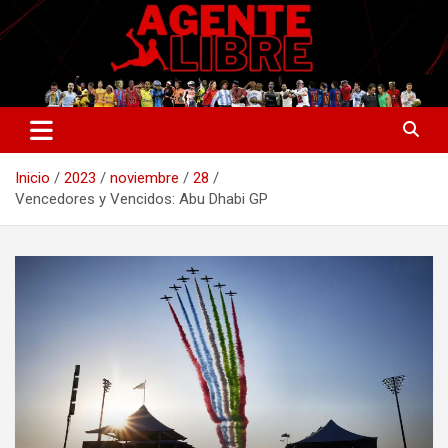
Saltar
al
contenido
La nueva generación del periodismo deportivo.
Agente Libre Digital
Inicio
2023
noviembre
28
Vencedores y Vencidos: Abu Dhabi GP