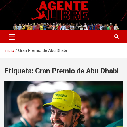
Saltar
al
contenido
La nueva generación del periodismo deportivo.
Agente Libre Digital
Inicio
Gran Premio de Abu Dhabi
Etiqueta:
Gran Premio de Abu Dhabi