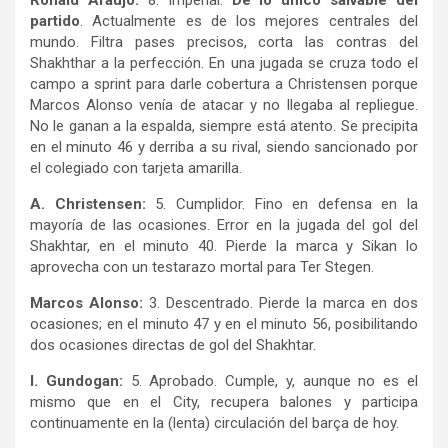
Ronald Araujo:
8. Imperial.
De lo único salvable del
partido
. Actualmente es de los mejores centrales del
mundo. Filtra pases precisos, corta las contras del
Shakhthar a la perfección. En una jugada se cruza todo el
campo a sprint para darle cobertura a Christensen porque
Marcos Alonso venía de atacar y no llegaba al repliegue.
No le ganan a la espalda, siempre está atento. Se precipita
en el minuto 46 y derriba a su rival, siendo sancionado por
el colegiado con tarjeta amarilla.
A. Christensen:
5. Cumplidor. Fino en defensa en la
mayoría de las ocasiones. Error en la jugada del gol del
Shakhtar, en el minuto 40. Pierde la marca y Sikan lo
aprovecha con un testarazo mortal para Ter Stegen.
Marcos Alonso:
3. Descentrado. Pierde la marca en dos
ocasiones; en el minuto 47 y en el minuto 56, posibilitando
dos ocasiones directas de gol del Shakhtar.
I. Gundogan:
5. Aprobado. Cumple, y, aunque no es el
mismo que en el City, recupera balones y participa
continuamente en la (lenta) circulación del barça de hoy.