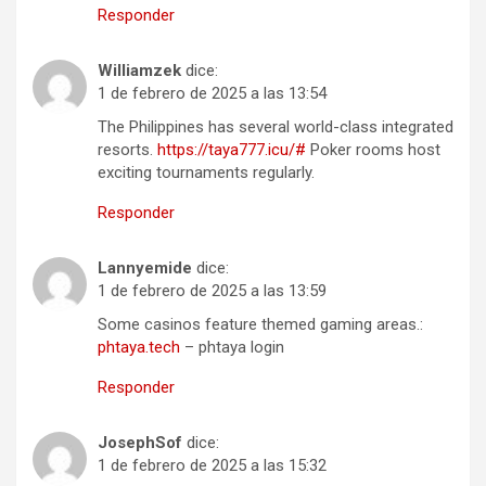
Responder
Williamzek
dice:
1 de febrero de 2025 a las 13:54
The Philippines has several world-class integrated
resorts.
https://taya777.icu/#
Poker rooms host
exciting tournaments regularly.
Responder
Lannyemide
dice:
1 de febrero de 2025 a las 13:59
Some casinos feature themed gaming areas.:
phtaya.tech
– phtaya login
Responder
JosephSof
dice:
1 de febrero de 2025 a las 15:32