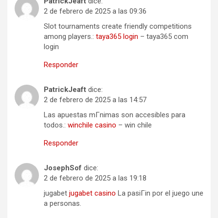
PatrickJeaft
dice:
2 de febrero de 2025 a las 09:36
Slot tournaments create friendly competitions
among players.:
taya365 login
– taya365 com
login
Responder
PatrickJeaft
dice:
2 de febrero de 2025 a las 14:57
Las apuestas mГ­nimas son accesibles para
todos.:
winchile casino
– win chile
Responder
JosephSof
dice:
2 de febrero de 2025 a las 19:18
jugabet
jugabet casino
La pasiГіn por el juego une
a personas.