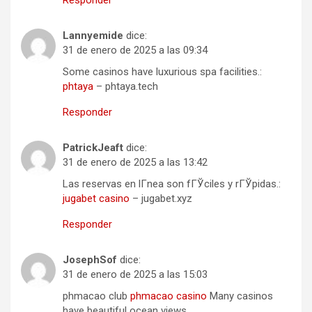
Responder
Lannyemide
dice:
31 de enero de 2025 a las 09:34
Some casinos have luxurious spa facilities.:
phtaya
– phtaya.tech
Responder
PatrickJeaft
dice:
31 de enero de 2025 a las 13:42
Las reservas en lГ­nea son fГЎciles y rГЎpidas.:
jugabet casino
– jugabet.xyz
Responder
JosephSof
dice:
31 de enero de 2025 a las 15:03
phmacao club
phmacao casino
Many casinos
have beautiful ocean views.