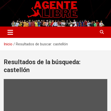
Saltar
al
contenido
La nueva generación del periodismo deportivo.
Agente Libre Digital
Inicio
Resultados de buscar: castellón
Resultados de la búsqueda:
castellón