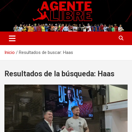
Saltar
al
contenido
La nueva generación del periodismo deportivo.
Agente Libre Digital
Inicio
Resultados de buscar: Haas
Resultados de la búsqueda:
Haas