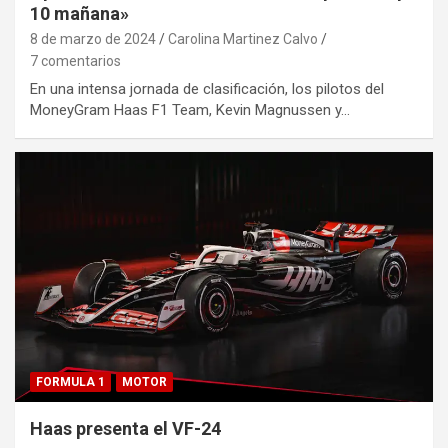
10 mañana»
8 de marzo de 2024
Carolina Martinez Calvo
7 comentarios
En una intensa jornada de clasificación, los pilotos del
MoneyGram Haas F1 Team, Kevin Magnussen y…
FORMULA 1
MOTOR
Haas presenta el VF-24