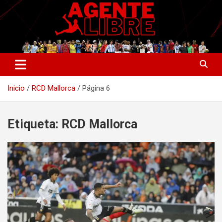
Saltar
al
contenido
La nueva generación del periodismo deportivo.
Agente Libre Digital
Inicio
RCD Mallorca
Página 6
Etiqueta:
RCD Mallorca