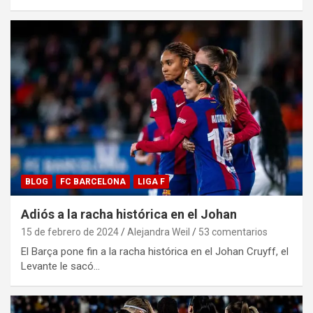
BLOG
FC BARCELONA
LIGA F
Adiós a la racha histórica en el Johan
15 de febrero de 2024
Alejandra Weil
53 comentarios
El Barça pone fin a la racha histórica en el Johan Cruyff, el
Levante le sacó…