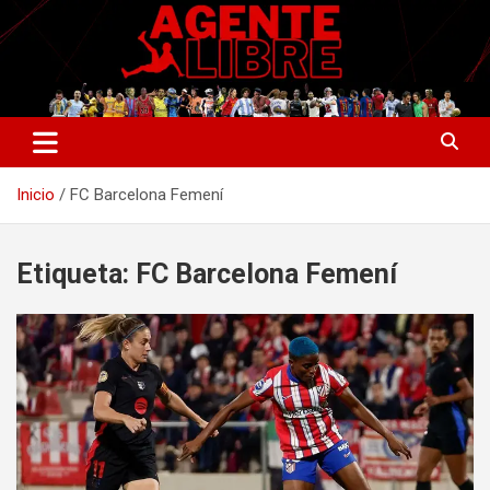
Saltar
al
contenido
La nueva generación del periodismo deportivo.
Agente Libre Digital
Inicio
FC Barcelona Femení
Etiqueta:
FC Barcelona Femení