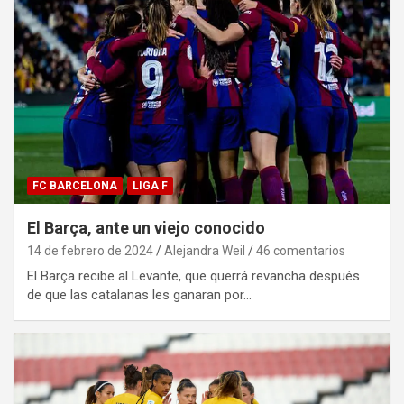
FC BARCELONA
LIGA F
El Barça, ante un viejo conocido
14 de febrero de 2024
Alejandra Weil
46 comentarios
El Barça recibe al Levante, que querrá revancha después
de que las catalanas les ganaran por…