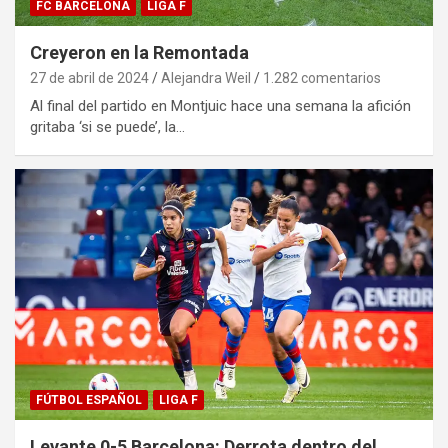
FC BARCELONA
LIGA F
Creyeron en la Remontada
27 de abril de 2024
Alejandra Weil
1.282 comentarios
Al final del partido en Montjuic hace una semana la afición
gritaba ‘si se puede’, la…
FÚTBOL ESPAÑOL
LIGA F
Levante 0-5 Barcelona: Derrota dentro del