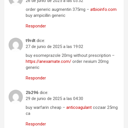
26 de junio de 2025 a las 03:32
order generic augmentin 375mg –
atbioinfo.com
buy ampicillin generic
Responder
t9rdt
dice:
27 de junio de 2025 a las 19:02
buy esomeprazole 20mg without prescription –
https://anexamate.com/
order nexium 20mg
generic
Responder
2b296
dice:
29 de junio de 2025 a las 04:30
buy warfarin cheap –
anticoagulant
cozaar 25mg
ca
Responder