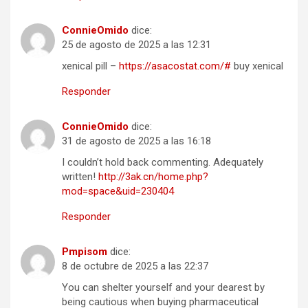
ConnieOmido
dice:
25 de agosto de 2025 a las 12:31
xenical pill –
https://asacostat.com/#
buy xenical
Responder
ConnieOmido
dice:
31 de agosto de 2025 a las 16:18
I couldn’t hold back commenting. Adequately
written!
http://3ak.cn/home.php?
mod=space&uid=230404
Responder
Pmpisom
dice:
8 de octubre de 2025 a las 22:37
You can shelter yourself and your dearest by
being cautious when buying pharmaceutical