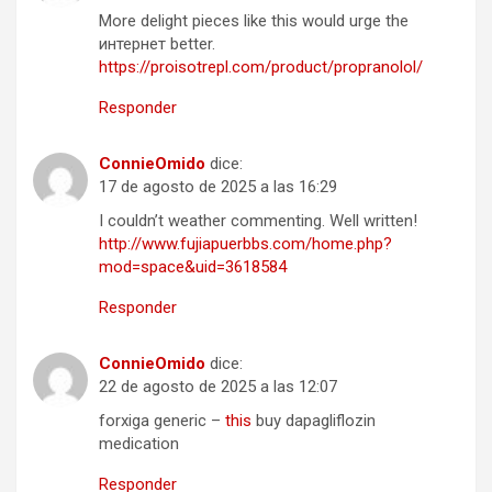
More delight pieces like this would urge the
интернет better.
https://proisotrepl.com/product/propranolol/
Responder
ConnieOmido
dice:
17 de agosto de 2025 a las 16:29
I couldn’t weather commenting. Well written!
http://www.fujiapuerbbs.com/home.php?
mod=space&uid=3618584
Responder
ConnieOmido
dice:
22 de agosto de 2025 a las 12:07
forxiga generic –
this
buy dapagliflozin
medication
Responder