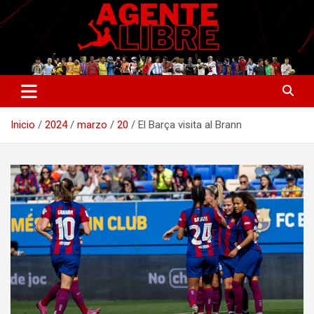
Saltar
al
contenido
La nueva generación del periodismo deportivo.
Agente Libre Digital
Inicio
2024
marzo
20
El Barça visita al Brann