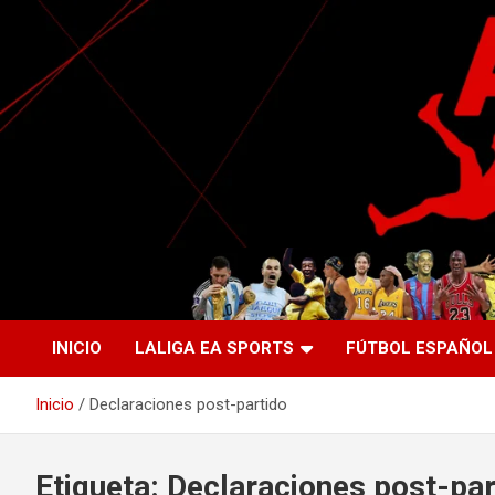
Saltar
al
contenido
La nueva generación del periodismo deportivo.
Agente Libre Digital
INICIO
LALIGA EA SPORTS
FÚTBOL ESPAÑOL
Inicio
Declaraciones post-partido
Etiqueta:
Declaraciones post-par