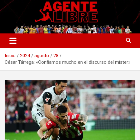
Saltar
al
contenido
La nueva generación del periodismo deportivo.
Agente Libre Digital
Inicio
2024
agosto
28
César Tárrega: «Confiamos mucho en el discurso del míster»