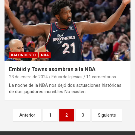
BALONCESTO
NBA
Embiid y Towns asombran a la NBA
23 de enero de 2024
Eduardo Iglesias
11 comentarios
La noche de la NBA nos dejó dos actuaciones históricas
de dos jugadores increíbles No existen…
Paginación
Anterior
1
2
3
Siguiente
de
entradas