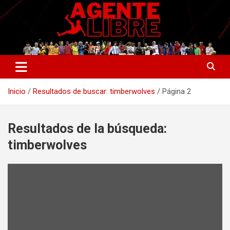
Saltar
al
contenido
La nueva generación del periodismo deportivo.
Agente Libre Digital
Inicio
Resultados de buscar: timberwolves
Página 2
Resultados de la búsqueda:
timberwolves