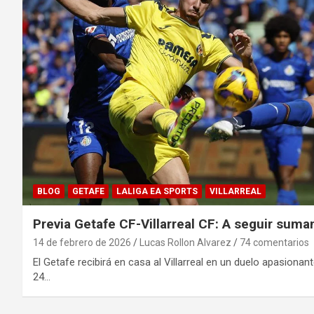
BLOG
GETAFE
LALIGA EA SPORTS
VILLARREAL
Previa Getafe CF-Villarreal CF: A seguir suma
14 de febrero de 2026
Lucas Rollon Alvarez
74 comentarios
El Getafe recibirá en casa al Villarreal en un duelo apasionan
24…