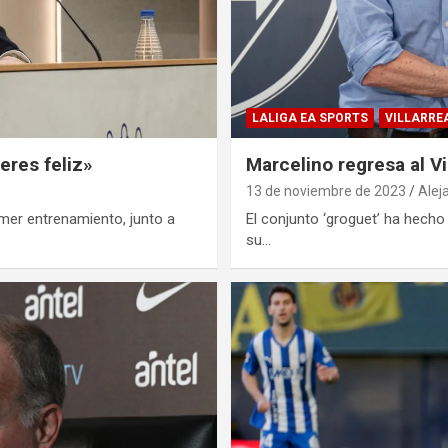
LALIGA EA SPORTS
VILLARRE
eres feliz»
Marcelino regresa al Vi
13 de noviembre de 2023
Alej
imer entrenamiento, junto a
El conjunto ‘groguet’ ha hecho 
su…