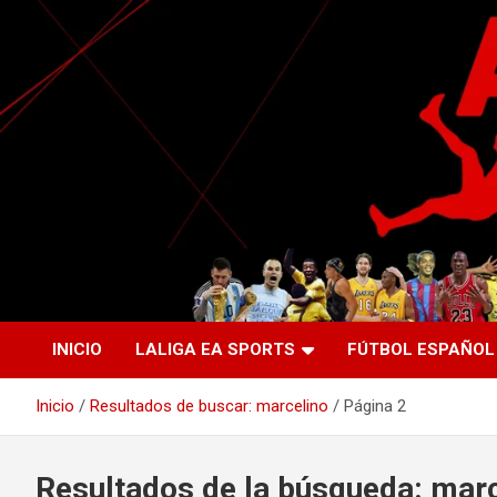
Saltar
al
contenido
La nueva generación del periodismo deportivo.
Agente Libre Digital
INICIO
LALIGA EA SPORTS
FÚTBOL ESPAÑOL
Inicio
Resultados de buscar: marcelino
Página 2
Resultados de la búsqueda:
marc