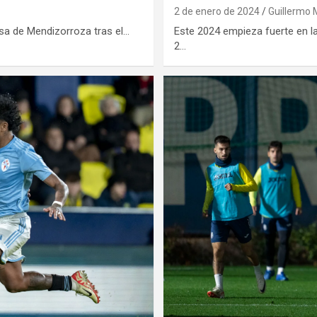
2 de enero de 2024
Guillermo 
nsa de Mendizorroza tras el…
Este 2024 empieza fuerte en la
2…