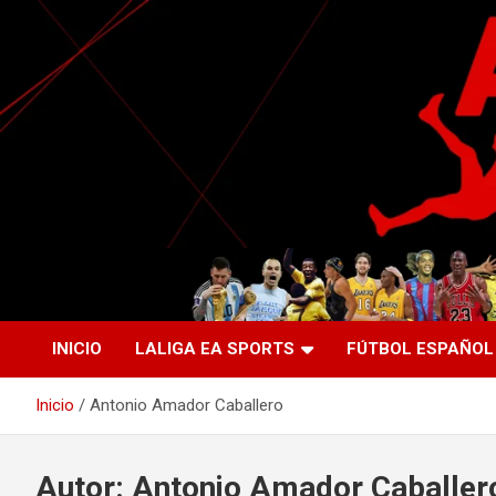
Saltar
al
contenido
La nueva generación del periodismo deportivo.
Agente Libre Digital
INICIO
LALIGA EA SPORTS
FÚTBOL ESPAÑOL
Inicio
Antonio Amador Caballero
Autor:
Antonio Amador Caballer