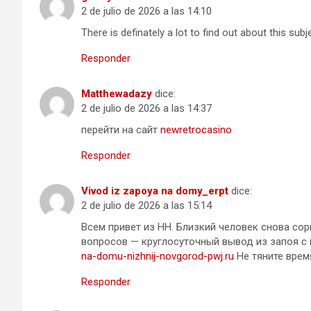
2 de julio de 2026 a las 14:10
There is definately a lot to find out about this subj
Responder
Matthewadazy
dice:
2 de julio de 2026 a las 14:37
перейти на сайт
newretrocasino
Responder
Vivod iz zapoya na domy_erpt
dice:
2 de julio de 2026 a las 15:14
Всем привет из НН. Близкий человек снова сор
вопросов — круглосуточный вывод из запоя с 
na-domu-nizhnij-novgorod-pwj.ru
Не тяните время
Responder