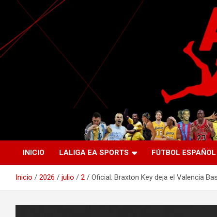
Saltar
al
contenido
La nueva generación del periodismo deportivo.
Agente Libre Digital
INICIO
LALIGA EA SPORTS
FÚTBOL ESPAÑOL
Inicio
2026
julio
2
Oficial: Braxton Key deja el Valencia B