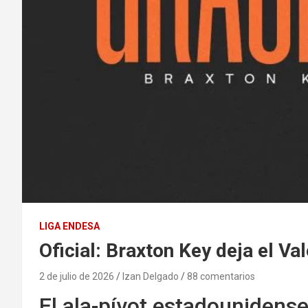
LIGA ENDESA
Oficial: Braxton Key deja el V
2 de julio de 2026
Izan Delgado
88 comentarios
El ala-pívot estadounidense