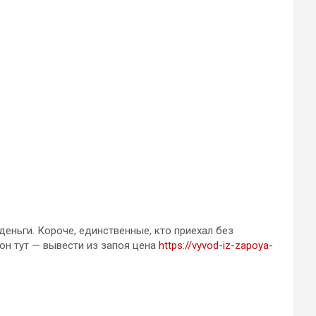
деньги. Короче, единственные, кто приехал без
он тут — вывести из запоя цена
https://vyvod-iz-zapoya-