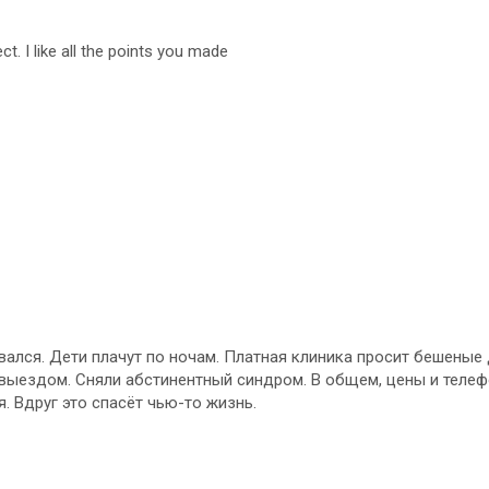
ect. I like all the points you made
вался. Дети плачут по ночам. Платная клиника просит бешеные 
выездом. Сняли абстинентный синдром. В общем, цены и телеф
. Вдруг это спасёт чью-то жизнь.