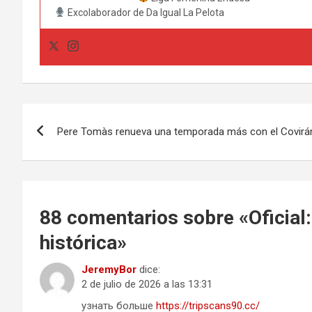
Excolaborador de Da Igual La Pelota
Navegación
Pere Tomàs renueva una temporada más con el Covirá
de
entradas
88 comentarios sobre «
Oficial
histórica
»
JeremyBor
dice:
2 de julio de 2026 a las 13:31
узнать больше
https://tripscans90.cc/