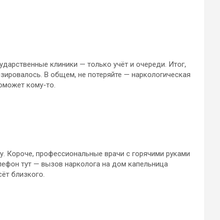
ударственные клиники — только учёт и очереди. Итог,
зировалось. В общем, не потеряйте — наркологическая
оможет кому-то.
ру. Короче, профессиональные врачи с горячими руками
лефон тут — вызов нарколога на дом капельница
ёт близкого.