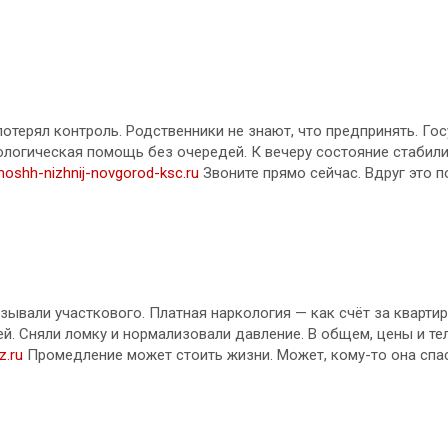
отерял контроль. Родственники не знают, что предпринять. Гос
ологическая помощь без очередей. К вечеру состояние стабили
moshh-nizhnij-novgorod-ksc.ru
Звоните прямо сейчас. Вдруг это п
зывали участкового. Платная наркология — как счёт за кварти
й. Сняли ломку и нормализовали давление. В общем, цены и те
z.ru
Промедление может стоить жизни. Может, кому-то она спас