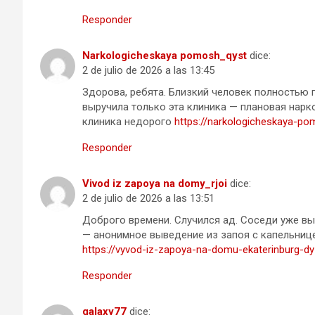
Responder
Narkologicheskaya pomosh_qyst
dice:
2 de julio de 2026 a las 13:45
Здорова, ребята. Близкий человек полностью п
выручила только эта клиника — плановая нарк
клиника недорого
https://narkologicheskaya-po
Responder
Vivod iz zapoya na domy_rjoi
dice:
2 de julio de 2026 a las 13:51
Доброго времени. Случился ад. Соседи уже вы
— анонимное выведение из запоя с капельнице
https://vyvod-iz-zapoya-na-domu-ekaterinburg-dy
Responder
galaxy77
dice: