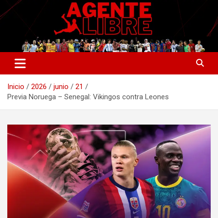
Saltar
al
contenido
La nueva generación del periodismo deportivo.
Agente Libre Digital
Inicio
2026
junio
21
Previa Noruega – Senegal: Vikingos contra Leones