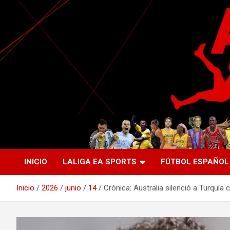
Saltar
al
contenido
La nueva generación del periodismo deportivo.
Agente Libre Digital
INICIO
LALIGA EA SPORTS
FÚTBOL ESPAÑOL
Inicio
2026
junio
14
Crónica: Australia silenció a Turquía 