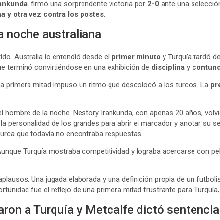
rankunda
, firmó una sorprendente victoria por
2-0
ante una selecció
a y otra vez contra los postes
.
a noche australiana
ido. Australia lo entendió desde el
primer minuto
y Turquía tardó d
e terminó convirtiéndose en una exhibición de
disciplina
y
contun
e la primera mitad impuso un ritmo que descolocó a los turcos. La
pr
l hombre de la noche. Nestory Irankunda, con apenas 20 años, volvió
la personalidad de los grandes para abrir el marcador y anotar su sex
turca que todavía no encontraba respuestas.
Aunque Turquía mostraba competitividad y lograba acercarse con peli
plausos. Una jugada elaborada y una definición propia de un futbolis
ortunidad fue el reflejo de una primera mitad frustrante para Turquía
ron a Turquía y Metcalfe dictó sentencia