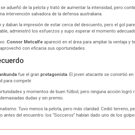
e adueñó de la pelota y trató de aumentar la intensidad, pero conti
a intervención salvadora de la defensa australiana.
 daban la impresión de estar cerca del descuento, pero el gol parec
rable, administró los esfuerzos y supo esperar el momento adecuado
ivo.
Connor Metcalfe
apareció en el área para ampliar la ventaja y 
e aprovechó con eficacia sus oportunidades.
recuerdo
rankunda
fue el gran
protagonista
. El joven atacante se convirtió en
d para competir.
portunidades y momentos de buen fútbol, pero ninguna acción logró r
 demasiadas dudas y sin premio.
matismo. Tuvo menos la pelota, pero más claridad. Cedió terreno, pero
o antes del encuentro: los “Socceros” habían dado uno de los golpe