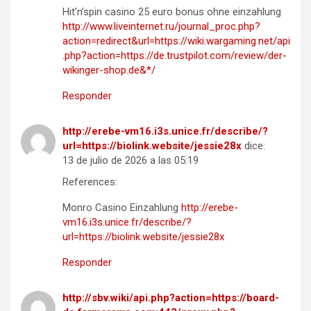
Hit’n’spin casino 25 euro bonus ohne einzahlung
http://www.liveinternet.ru/journal_proc.php?
action=redirect&url=https://wiki.wargaming.net/api
.php?action=https://de.trustpilot.com/review/der-
wikinger-shop.de&*/
Responder
http://erebe-vm16.i3s.unice.fr/describe/?
url=https://biolink.website/jessie28x
dice:
13 de julio de 2026 a las 05:19
References:
Monro Casino Einzahlung
http://erebe-
vm16.i3s.unice.fr/describe/?
url=https://biolink.website/jessie28x
Responder
http://sbv.wiki/api.php?action=https://board-