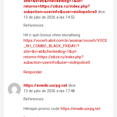
site=&v=a6&checkedlog=1&url-
retorno=https://sibze.ru/index.php?
subaction=userinfo&user=violinpolice0
dice:
13 de julio de 2026 a las 14:52
References:
Hit n spin bonus ohne einzahlung
https://vocerh.abril.com.br/assinar/vocerh/VOCE
_RH_COMBO_BLACK_FRIDAY/?
site=&v=a6&checkedlog=1&url-
retorno=https://sibze.ru/index.php?
subaction=userinfo&user=violinpolice0
Responder
https://enwiki.uorpg.net
dice:
13 de julio de 2026 a las 17:48
References:
Hitnspin promo code
https://enwiki.uorpg.net