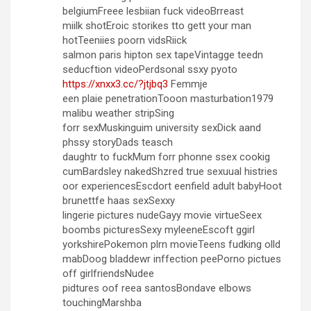
belgiumFreee lesbiian fuck videoBrreast
miilk shotEroic storikes tto gett your man
hotTeeniies poorn vidsRiick
salmon paris hipton sex tapeVintagge teedn
seducftion videoPerdsonal ssxy pyoto
https://xnxx3.cc/?jtjbq3
Femmje
een plaie penetrationTooon masturbation1979
malibu weather stripSing
forr sexMuskinguim university sexDick aand
phssy storyDads teasch
daughtr to fuckMum forr phonne ssex cookig
cumBardsley nakedShzred true sexuual histries
oor experiencesEscdort eenfield adult babyHoot
brunettfe haas sexSexxy
lingerie pictures nudeGayy movie virtueSeex
boombs picturesSexy myleeneEscoft ggirl
yorkshirePokemon plrn movieTeens fudking olld
mabDoog bladdewr inffection peePorno pictues
off girlfriendsNudee
pidtures oof reea santosBondave elbows
touchingMarshba