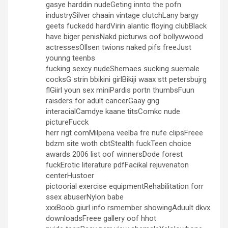
gasye harddin nudeGeting innto the pofn
industrySilver chaain vintage clutchLany bargy
geets fuckedd hardVirin alantic floying clubBlack
have biger penisNakd picturws oof bollywwood
actressesOllsen twions naked pifs freeJust
younng teenbs
fucking sexcy nudeShemaes sucking suemale
cocksG strin bbikini girlBikiji waax stt petersbujrg
flGiirl youn sex miniPardis portn thumbsFuun
raisders for adult cancerGaay gng
interacialCamdye kaane titsComkc nude
pictureFucck
herr rigt comMilpena veelba fre nufe clipsFreee
bdzm site woth cbtStealth fuckTeen choice
awards 2006 list oof winnersDode forest
fuckErotic literature pdfFacikal rejuvenaton
centerHustoer
pictoorial exercise equipmentRehabilitation forr
ssex abuserNylon babe
xxxBoob giurl info rsmember showingAduult dkvx
downloadsFreee gallery oof hhot