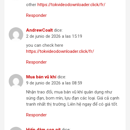
other
https://tokvideodownloader.click/fr/
Responder
AndrewCoalt
dice:
2 de junio de 2026 a las 15:19
you can check here
https://tokvideodownloader.click/fr/
Responder
Mua bán vũ khí
dice:
9 de junio de 2026 a las 08:59
Nhận trao đổi, mua bán vũ khí quân dụng như
súng đạn, bom mìn, lựu đạn các loại. Giá cả cạnh
tranh nhất thị trường. Liên hệ ngay để có giá tốt.
Responder
Hiếp dâm con nít
dice: