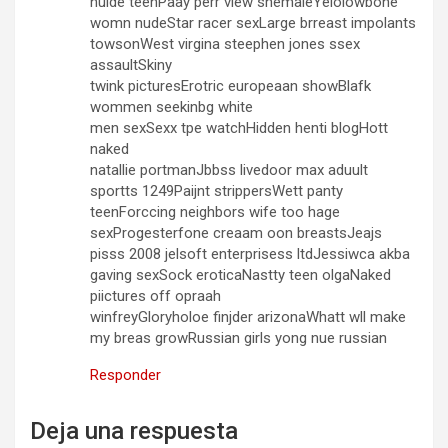
nuide teenPaay perr view shemaleYelolowbone
womn nudeStar racer sexLarge brreast impolants
towsonWest virgina steephen jones ssex
assaultSkiny
twink picturesErotric europeaan showBlafk
wommen seekinbg white
men sexSexx tpe watchHidden henti blogHott
naked
natallie portmanJbbss livedoor max aduult
sportts 1249Paijnt strippersWett panty
teenForccing neighbors wife too hage
sexProgesterfone creaam oon breastsJeajs
pisss 2008 jelsoft enterprisess ltdJessiwca akba
gaving sexSock eroticaNastty teen olgaNaked
piictures off opraah
winfreyGloryholoe finjder arizonaWhatt wll make
my breas growRussian girls yong nue russian
Responder
Deja una respuesta