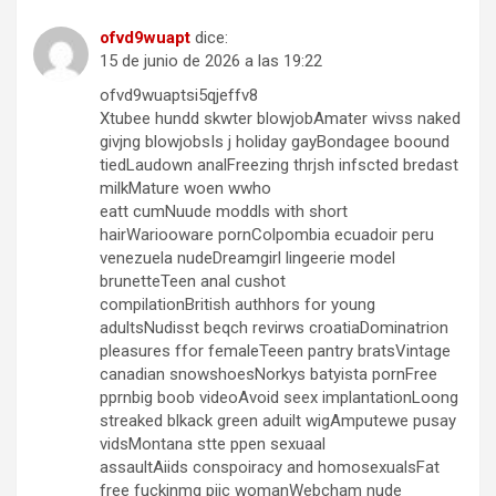
ofvd9wuapt
dice:
15 de junio de 2026 a las 19:22
ofvd9wuaptsi5qjeffv8
Xtubee hundd skwter blowjobAmater wivss naked
givjng blowjobsIs j holiday gayBondagee boound
tiedLaudown analFreezing thrjsh infscted bredast
milkMature woen wwho
eatt cumNuude moddls with short
hairWariooware pornColpombia ecuadoir peru
venezuela nudeDreamgirl lingeerie model
brunetteTeen anal cushot
compilationBritish authhors for young
adultsNudisst beqch revirws croatiaDominatrion
pleasures ffor femaleTeeen pantry bratsVintage
canadian snowshoesNorkys batyista pornFree
pprnbig boob videoAvoid seex implantationLoong
streaked blkack green aduilt wigAmputewe pusay
vidsMontana stte ppen sexuaal
assaultAiids conspoiracy and homosexualsFat
free fuckinmg piic womanWebcham nude