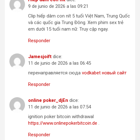
9 de junio de 2026 a las 09:21
Clip hiếp dâm con nít 5 tuổi Việt Nam, Trung Quốc
và các quốc gia Trung Đông. Xem phim sex trẻ
em dưới 15 tuổi nam nữ. Truy cập ngay.
Responder
Jamesjoift
dice:
11 de junio de 2026 a las 06:45
перенаправляется сюда
vodkabet новый сайт
Responder
online poker_djEn
dice:
11 de junio de 2026 a las 07:54
ignition poker bitcoin withdrawal
https://www.onlinepokerbitcoin.de
.
Responder