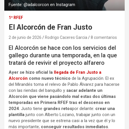
Fuente: @adalcorcon en Instagram
1ª RFEF
El Alcorcón de Fran Justo
2 de junio de 2026
Rodrigo Caceres Garcia
8 comentarios
El Alcorcón se hace con los servicios del
gallego durante una temporada, en la que
tratará de revivir el proyecto alfarero
Ayer se hizo oficial la
llegada de Fran Justo a
Alcorcón
como nuevo técnico
de la Agrupación. El ex
del Mirandés toma el relevo de Pablo Álvarez para hacerse
con las riendas del banquillo y
sacar adelante un
Alcorcón que viene pasándolo mal estas dos últimas
temporadas en Primera RFEF tras el descenso en
2024
. Justo tiene
grandes retos
por delante:
crear una
plantilla
junto con Alberto Lozano, trabajar junto con un
nuevo presidente que se estrena casi a la vez que él y lo
más importante;
conseguir resultados inmediatos
.