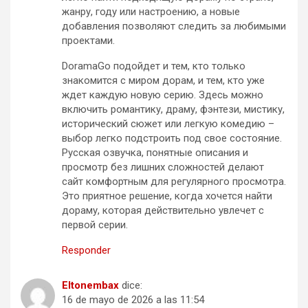
жанру, году или настроению, а новые
добавления позволяют следить за любимыми
проектами.
DoramaGo подойдет и тем, кто только
знакомится с миром дорам, и тем, кто уже
ждет каждую новую серию. Здесь можно
включить романтику, драму, фэнтези, мистику,
исторический сюжет или легкую комедию –
выбор легко подстроить под свое состояние.
Русская озвучка, понятные описания и
просмотр без лишних сложностей делают
сайт комфортным для регулярного просмотра.
Это приятное решение, когда хочется найти
дораму, которая действительно увлечет с
первой серии.
Responder
Eltonembax
dice:
16 de mayo de 2026 a las 11:54