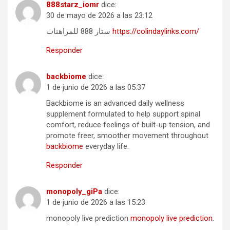
888starz_iomr
dice:
30 de mayo de 2026 a las 23:12
ستار 888 للمراهنات
https://colindaylinks.com/
Responder
backbiome
dice:
1 de junio de 2026 a las 05:37
Backbiome is an advanced daily wellness
supplement formulated to help support spinal
comfort, reduce feelings of built-up tension, and
promote freer, smoother movement throughout
backbiome
everyday life.
Responder
monopoly_giPa
dice:
1 de junio de 2026 a las 15:23
monopoly live prediction
monopoly live prediction
.