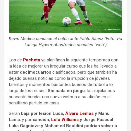
Kevin Medina conduce el balón ante Pablo Sáenz (Foto: vía
LaLiga Hypermotion/redes sociales ´web`)
Los de
Pacheta
ya planifican la siguiente temporada con
la idea de mejorar un irregular curso que les ha llevado a
estar
decimocuartos
clasificados, pero que también ha
dejado buenas noticias como la irrupción de jóvenes
talentos y momentos bastantes buenos de fútbol a lo
largo de los meses.
Sin nada en juego
, los rojiblancos
buscarán brindar una nueva victoria a su afición en el
penúltimo partido en casa.
Serán
baja por lesión Luca,
Álvaro Lemos
y Manu
Lama
, y por
sanción
,
Loïc Williams
y Jorge Pascual
.
Luka Gagnidze y Mohamed Bouldini podrían volver a