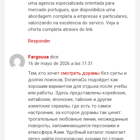
uma agencia especializada orientada para
mercado portugues, que disponibiliza uma
abordagem completa a empresas e particulares,
valorizando na excelencia do servico. Veja a
oferta completa atraves do link.
Responder
Fargousa
dice:
16 de mayo de 2026 a las 11:31
Тем, кто хочет
смотреть дорамы
без суеты и
долгих поисков, DoramaGo подойдет как
хорошим вариантом для отдыха после учебы
или работы. Здесь представлены корейские,
китайские, японские, тайские и другие
азиатские сериалы, где есть то самое
настроение, за которое дорамы так ценят:
трогательные любовные линии, неожиданные
повороты, запоминающиеся персонажи и
атмосфера Азии. Удобный каталог помогает
легко найти подходящую дораму по стране,