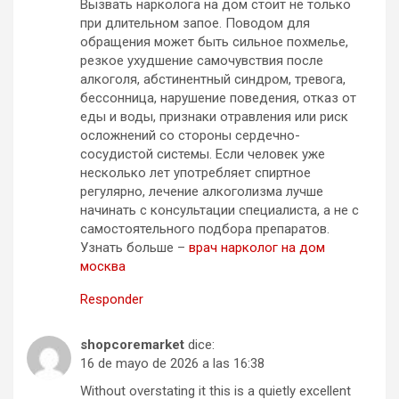
Вызвать нарколога на дом стоит не только
при длительном запое. Поводом для
обращения может быть сильное похмелье,
резкое ухудшение самочувствия после
алкоголя, абстинентный синдром, тревога,
бессонница, нарушение поведения, отказ от
еды и воды, признаки отравления или риск
осложнений со стороны сердечно-
сосудистой системы. Если человек уже
несколько лет употребляет спиртное
регулярно, лечение алкоголизма лучше
начинать с консультации специалиста, а не с
самостоятельного подбора препаратов.
Узнать больше –
врач нарколог на дом
москва
Responder
shopcoremarket
dice:
16 de mayo de 2026 a las 16:38
Without overstating it this is a quietly excellent