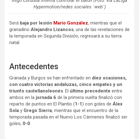
Íñigo Córdoba intenta controlar el balón (Foto: vía LaLiga
Hypermotion/redes sociales ´web`)
Será
baja por lesión
Mario González
, mientras que el
granadino
Alejandro Lizancos
, una de las revelaciones de
la temporada en Segunda División, regresará a su tierra
natal.
Antecedentes
Granada y Burgos se han enfrentado en
diez ocasiones,
con cuatro victorias andaluzas, cinco empates y un
triunfo castellanoleonés
. El
último precedente
entre
ambos en la
jornada 6
de la primera vuelta finalizó con
reparto de puntos en El Plantío (
1-1
) con goles de
Álex
Sola
y
Grego Sierra
, mientras que el encuentro de la
temporada pasada en el Nuevo Los Cármenes finalizó sin
goles,
0-0
.