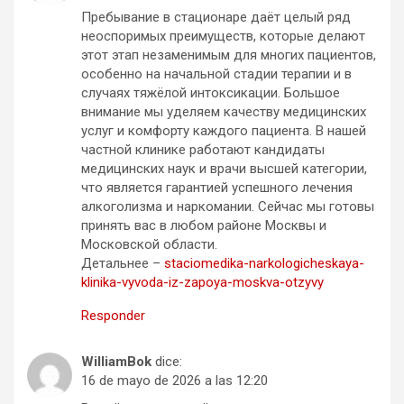
Пребывание в стационаре даёт целый ряд
неоспоримых преимуществ, которые делают
этот этап незаменимым для многих пациентов,
особенно на начальной стадии терапии и в
случаях тяжёлой интоксикации. Большое
внимание мы уделяем качеству медицинских
услуг и комфорту каждого пациента. В нашей
частной клинике работают кандидаты
медицинских наук и врачи высшей категории,
что является гарантией успешного лечения
алкоголизма и наркомании. Сейчас мы готовы
принять вас в любом районе Москвы и
Московской области.
Детальнее –
staciomedika-narkologicheskaya-
klinika-vyvoda-iz-zapoya-moskva-otzyvy
Responder
WilliamBok
dice:
16 de mayo de 2026 a las 12:20