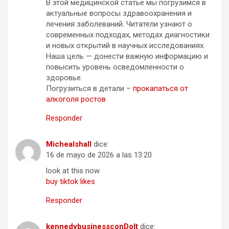
В этой медицинской статье мы погрузимся в
актуальные вопросы здравоохранения и
лечения заболеваний. Читатели узнают о
современных подходах, методах диагностики
и новых открытий в научных исследованиях.
Наша цель — донести важную информацию и
повысить уровень осведомленности о
здоровье.
Погрузиться в детали –
прокапаться от
алкоголя ростов
Responder
Michealshall
dice:
16 de mayo de 2026 a las 13:20
look at this now
buy tiktok likes
Responder
kennedybusinessconDoIt
dice: