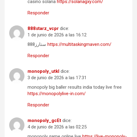
casino solana
https://solanagxy.com/
Responder
888starz_vcpr
dice:
1 de junio de 2026 a las 16:12
888ستارز
https://multitaskingmaven.com/
Responder
monopoly_utkl
dice:
3 de junio de 2026 a las 17:31
monopoly big baller results india today live free
https://monopolylive-in.com/
Responder
monopoly_gcEt
dice:
4 de junio de 2026 a las 02:25
monopoly game online live
https://live-monopoly-