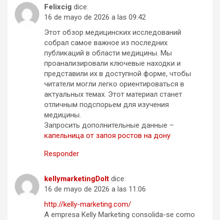
Felixcig
dice:
16 de mayo de 2026 a las 09:42
Этот обзор медицинских исследований
собрал самое важное из последних
публикаций в области медицины. Мы
проанализировали ключевые находки и
представили их в доступной форме, чтобы
читатели могли легко ориентироваться в
актуальных темах. Этот материал станет
отличным подспорьем для изучения
медицины.
Запросить дополнительные данные –
капельница от запоя ростов на дону
Responder
kellymarketingDoIt
dice:
16 de mayo de 2026 a las 11:06
http://kelly-marketing.com/
A empresa Kelly Marketing consolida-se como