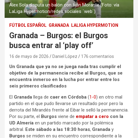
Álex Sola disputa un balón con Iván Morante (Foto: vía
LaLiga Hypermotion/redes sociales ´web`)
FÚTBOL ESPAÑOL
GRANADA
LALIGA HYPERMOTION
Granada – Burgos: el Burgos
busca entrar al ‘play off’
16 de mayo de 2026
Daniel López
176 comentarios
Un Granada que ya no se juega nada tras cumplir el
objetivo de la permanencia recibe al Burgos, que se
encuentra inmerso en la lucha por entrar entre los
seis primeros clasificados
El
Granada
llega de
caer en Córdoba
(
1-0
) en otro mal
partido en el que pudo llevarse un resultado peor pero la
derrota del Mirandés frente al Eibar le selló la permanencia.
Por su parte, el
Burgos
viene de
empatar a cero
con la
UD Almería
en un partido marcado por la polémica
arbitral.
Este sábado a las 18:30 horas
,
Granada
y
Burgos
se miden en su encuentro correspondiente a la