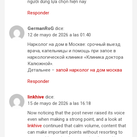
người dùng lựa chọn hiện nay.
Responder
GermanRoG
dice:
12 de mayo de 2026 a las 01:40
Нарколог на дом в Москве: срочный выезд
врача, капельницы и помощь при запое в
наркологической клинике «Клиника доктора
Калюжной».
Детальнее –
запой нарколог на дом москва
Responder
linkhive
dice:
15 de mayo de 2026 a las 16:18
Now noticing that the post never raised its voice
even when making a strong point, and a look at
linkhive
continued that calm volume, content that
can make important points without resorting to