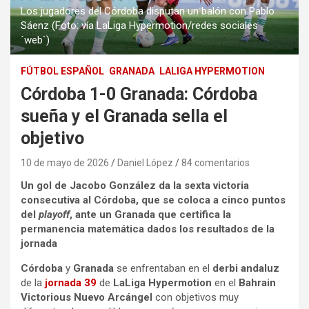
Los jugadores del Córdoba disputan un balón con Pablo
Sáenz (Foto: vía LaLiga Hypermotion/redes sociales
´web`)
FÚTBOL ESPAÑOL
GRANADA
LALIGA HYPERMOTION
Córdoba 1-0 Granada: Córdoba
sueña y el Granada sella el
objetivo
10 de mayo de 2026
Daniel López
84 comentarios
Un gol de Jacobo González da la sexta victoria
consecutiva al Córdoba, que se coloca a cinco puntos
del
playoff
, ante un Granada que certifica la
permanencia matemática dados los resultados de la
jornada
Córdoba
y
Granada
se enfrentaban en el
derbi andaluz
de la
jornada 39
de
LaLiga Hypermotion
en el
Bahrain
Victorious Nuevo Arcángel
con objetivos muy