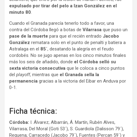
expulsado por tirar del pelo a Izan González en el
minuto 80
.
Cuando el Granada parecía tenerlo todo a favor, una
contra del Córdoba llegó a botas de
Vilarrasa
que puso un
pase de la muerte
para que el recién entrado
Jacobo
González
rematara solo en el punto de penalti y batiera a
Astralaga en el
85´
, desatando la alegría en el feudo
cordobés. No se jugo apenas en los cinco minutos finales
más los seis de añadido, donde
el Córdoba selló su
sexta victoria consecutiva
que le coloca a cinco puntos
del
playoff
, mientras que
el Granada sella la
permanencia
gracias a la victoria del Eibar en Anduva por
0-1.
Ficha técnica:
Córdoba:
I. Álvarez; Albarrán, Á. Martín, Rubén Alves,
Vilarrasa; Del Moral (Goti 53´), S. Guardiola (Dalisson 79´),
Requena; Carracedo (Jacobo 79´), Fuentes (Percan 59´) y