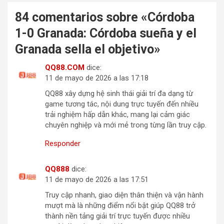
84 comentarios sobre «
Córdoba
1-0 Granada: Córdoba sueña y el
Granada sella el objetivo
»
QQ88.COM
dice:
11 de mayo de 2026 a las 17:18
QQ88 xây dựng hệ sinh thái giải trí đa dạng từ
game tương tác, nội dung trực tuyến đến nhiều
trải nghiệm hấp dẫn khác, mang lại cảm giác
chuyên nghiệp và mới mẻ trong từng lần truy cập.
Responder
QQ888
dice:
11 de mayo de 2026 a las 17:51
Truy cập nhanh, giao diện thân thiện và vận hành
mượt mà là những điểm nổi bật giúp QQ88 trở
thành nền tảng giải trí trực tuyến được nhiều