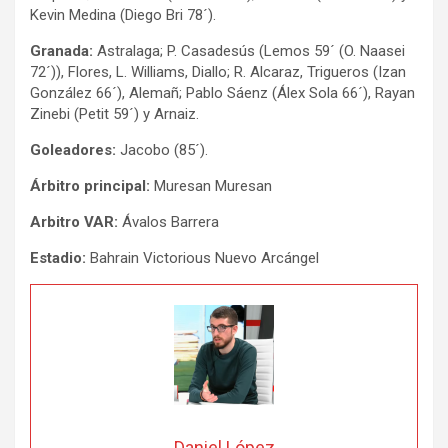
Kevin Medina (Diego Bri 78´).
Granada:
Astralaga; P. Casadesús (Lemos 59´ (O. Naasei
72´)), Flores, L. Williams, Diallo; R. Alcaraz, Trigueros (Izan
González 66´), Alemañ; Pablo Sáenz (Álex Sola 66´), Rayan
Zinebi (Petit 59´) y Arnaiz.
Goleadores:
Jacobo (85´).
Árbitro principal:
Muresan Muresan
Arbitro VAR:
Ávalos Barrera
Estadio:
Bahrain Victorious Nuevo Arcángel
Daniel López