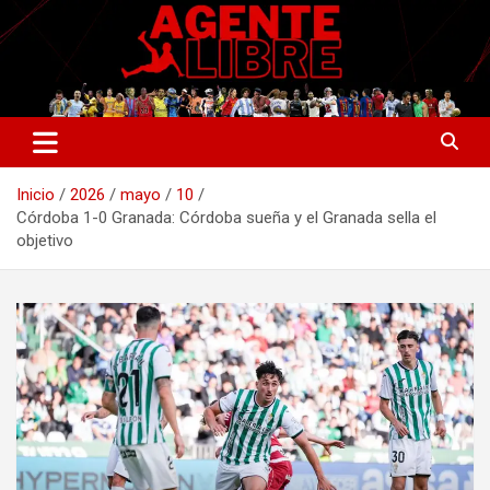
Saltar
al
contenido
La nueva generación del periodismo deportivo.
Agente Libre Digital
Inicio
2026
mayo
10
Córdoba 1-0 Granada: Córdoba sueña y el Granada sella el
objetivo