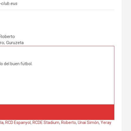
-club.eus
; Roberto
aro; Guruzeta
 del buen futbol.
la
,
RCD Espanyol
,
RCDE Stadium
,
Roberto
,
Unai Simón
,
Yeray