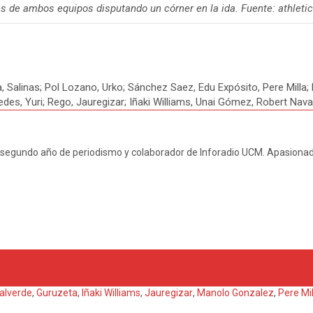
s de ambos equipos disputando un córner en la ida. Fuente: athletic
era, Salinas; Pol Lozano, Urko; Sánchez Saez, Edu Expósito, Pere Milla
des, Yuri; Rego, Jauregizar; Iñaki Williams, Unai Gómez, Robert Nav
segundo año de periodismo y colaborador de Inforadio UCM. Apasionado
alverde
,
Guruzeta
,
Iñaki Williams
,
Jauregizar
,
Manolo Gonzalez
,
Pere Mil