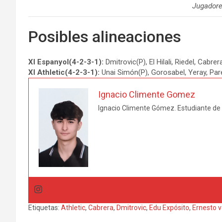
Jugadore
Posibles alineaciones
XI Espanyol(4-2-3-1):
Dmitrovic(P), El Hilali, Riedel, Cabr
XI Athletic(4-2-3-1):
Unai Simón(P), Gorosabel, Yeray, Pare
Ignacio Climente Gomez
Ignacio Climente Gómez. Estudiante de 
Etiquetas:
Athletic
,
Cabrera
,
Dmitrovic
,
Edu Expósito
,
Ernesto v