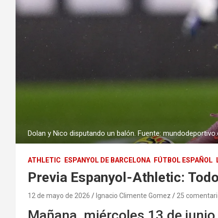
Dolan y Nico disputando un balón. Fuente: mundodeportiv
ATHLETIC
ESPANYOL DE BARCELONA
FÚTBOL ESPAÑOL
Previa Espanyol-Athletic: Todo
12 de mayo de 2026
Ignacio Climente Gomez
25 comentari
Mañana, miércoles 13 de junio,