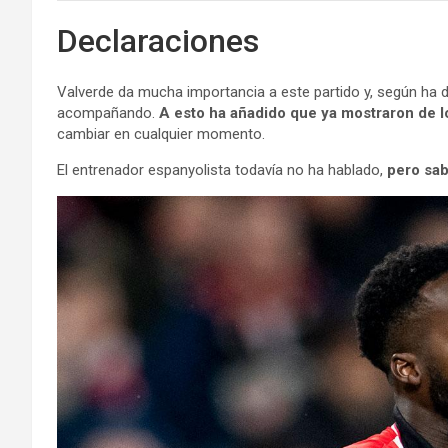
Declaraciones
Valverde da mucha importancia a este partido y, según ha d
acompañando.
A esto ha añadido que ya mostraron de lo
cambiar en cualquier momento.
El entrenador espanyolista todavía no ha hablado,
pero sab