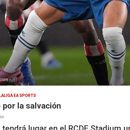
o.com
LALIGA EA SPORTS
 por la salvación
os
 tendrá lugar en el
RCDE Stadium
un