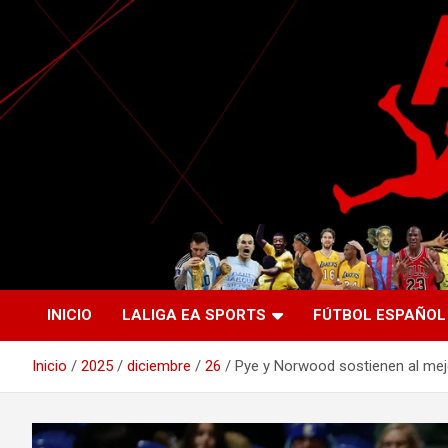
Saltar
al
contenido
La nueva generación del periodismo deportivo.
Agente Libre Digital
INICIO
LALIGA EA SPORTS
FÚTBOL ESPAÑOL
Inicio
2025
diciembre
26
Pye y Norwood sostienen al mejo