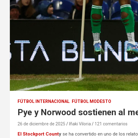
FÚTBOL INTERNACIONAL
FÚTBOL MODESTO
Pye y Norwood sostienen al me
26 de diciembre de 2025
Iñaki Viloria
121 comentarios
El Stockport Count
y
se ha convertido en uno de los relato