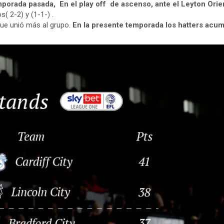
emporada pasada, En el play off de ascenso, ante el Leyton Orie
( 2-2) y (1-1-) .
que unió más al grupo.
En la presente temporada los hatters acu