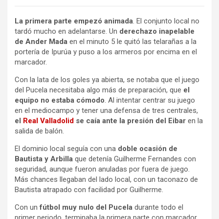
La primera parte empezó animada
. El conjunto local no
tardó mucho en adelantarse. Un
derechazo inapelable
de Ander Mada
en el minuto 5 le quitó las telarañas a la
portería de Ipurúa y puso a los armeros por encima en el
marcador.
Con la lata de los goles ya abierta, se notaba que el juego
del Pucela necesitaba algo más de preparación, que
el
equipo no estaba cómodo
. Al intentar centrar su juego
en el mediocampo y tener una defensa de tres centrales,
el
Real Valladolid
se caía ante la presión del Eibar
en la
salida de balón.
El dominio local seguía con una
doble ocasión de
Bautista y Arbilla
que detenía Guilherme Fernandes con
seguridad, aunque fueron anuladas por fuera de juego.
Más chances llegaban del lado local, con un taconazo de
Bautista atrapado con facilidad por Guilherme.
Con un
fútbol muy nulo del Pucela
durante todo el
primer periodo, terminaba la primera parte con marcador