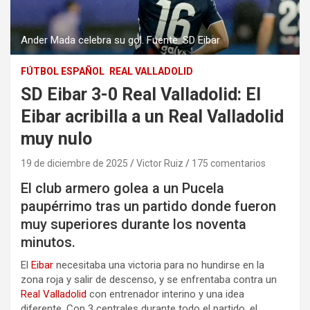
Ander Mada celebra su gol. Fuente. SD Eibar
FÚTBOL ESPAÑOL
REAL VALLADOLID
SD Eibar 3-0 Real Valladolid: El
Eibar acribilla a un Real Valladolid
muy nulo
19 de diciembre de 2025
Victor Ruiz
175 comentarios
El club armero golea a un Pucela
paupérrimo tras un partido donde fueron
muy superiores durante los noventa
minutos.
El
Eibar
necesitaba una victoria para no hundirse en la
zona roja y salir de descenso, y se enfrentaba contra un
Real Valladolid
con entrenador interino y una idea
diferente. Con 3 centrales durante todo el partido, el