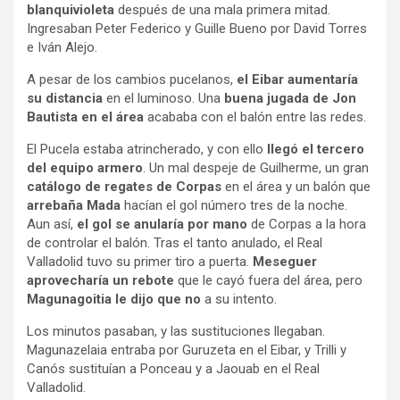
blanquivioleta
después de una mala primera mitad.
Ingresaban Peter Federico y Guille Bueno por David Torres
e Iván Alejo.
A pesar de los cambios pucelanos,
el Eibar aumentaría
su distancia
en el luminoso. Una
buena jugada de Jon
Bautista en el área
acababa con el balón entre las redes.
El Pucela estaba atrincherado, y con ello
llegó el tercero
del equipo armero
. Un mal despeje de Guilherme, un gran
catálogo de regates de Corpas
en el área y un balón que
arrebaña Mada
hacían el gol número tres de la noche.
Aun así,
el gol se anularía por mano
de Corpas a la hora
de controlar el balón. Tras el tanto anulado, el Real
Valladolid tuvo su primer tiro a puerta.
Meseguer
aprovecharía un rebote
que le cayó fuera del área, pero
Magunagoitia le dijo que no
a su intento.
Los minutos pasaban, y las sustituciones llegaban.
Magunazelaia entraba por Guruzeta en el Eibar, y Trilli y
Canós sustituían a Ponceau y a Jaouab en el Real
Valladolid.