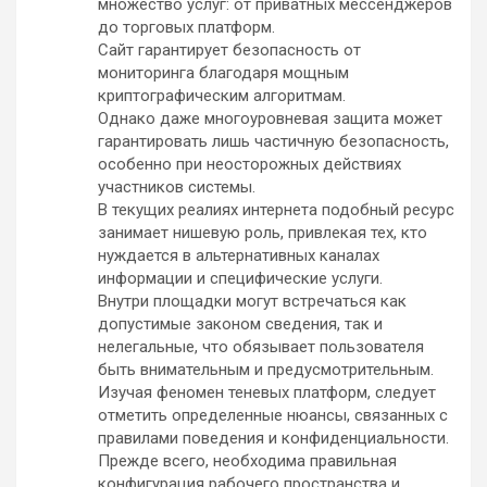
множество услуг: от приватных мессенджеров
до торговых платформ.
Сайт гарантирует безопасность от
мониторинга благодаря мощным
криптографическим алгоритмам.
Однако даже многоуровневая защита может
гарантировать лишь частичную безопасность,
особенно при неосторожных действиях
участников системы.
В текущих реалиях интернета подобный ресурс
занимает нишевую роль, привлекая тех, кто
нуждается в альтернативных каналах
информации и специфические услуги.
Внутри площадки могут встречаться как
допустимые законом сведения, так и
нелегальные, что обязывает пользователя
быть внимательным и предусмотрительным.
Изучая феномен теневых платформ, следует
отметить определенные нюансы, связанных с
правилами поведения и конфиденциальности.
Прежде всего, необходима правильная
конфигурация рабочего пространства и