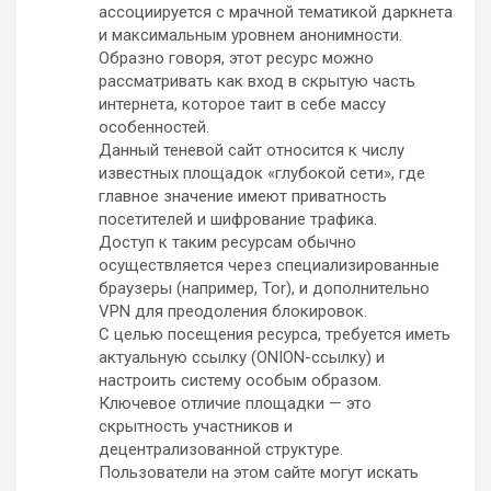
ассоциируется с мрачной тематикой даркнета
и максимальным уровнем анонимности.
Образно говоря, этот ресурс можно
рассматривать как вход в скрытую часть
интернета, которое таит в себе массу
особенностей.
Данный теневой сайт относится к числу
известных площадок «глубокой сети», где
главное значение имеют приватность
посетителей и шифрование трафика.
Доступ к таким ресурсам обычно
осуществляется через специализированные
браузеры (например, Tor), и дополнительно
VPN для преодоления блокировок.
С целью посещения ресурса, требуется иметь
актуальную ссылку (ONION-ссылку) и
настроить систему особым образом.
Ключевое отличие площадки — это
скрытность участников и
децентрализованной структуре.
Пользователи на этом сайте могут искать