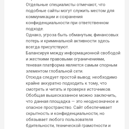
Отдельные специалисты отмечают, что
подобные сайты могут служить местом для
коммуникации и сохранения
конфиденциальности при ответственном
подходе.
Однако, угроза быть обманутым, финансовых
потерь и криминальной активности здесь
всегда присутствуют.
Балансируя между информационной свободой
и жесткими правовыми ограничениями,
теневая платформа является самым спорным
элементом глобальной сети.
Отсюда следует простой вывод: необходимо
крайне аккуратно подходить к тому, что
смотреть и читать и проверке источников.
Обобщая вышесказанное можно заключить,
что данная площадка — это неоднозначное и
опасное пространство. Сайт обеспечивает
скрытность и конфиденциальности, но
обязывает любого пользователя
бдительности, технической грамотности и