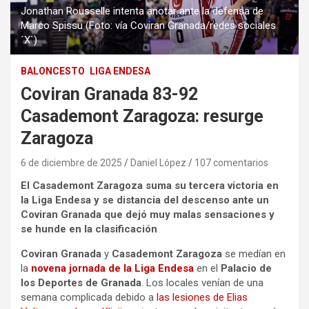
Jonathan Rousselle intenta anotar ante la defensa de
Marco Spissu (Foto: vía Coviran Granada/redes sociales
´X`)
BALONCESTO
LIGA ENDESA
Coviran Granada 83-92
Casademont Zaragoza: resurge
Zaragoza
6 de diciembre de 2025
Daniel López
107 comentarios
El Casademont Zaragoza suma su tercera victoria en
la Liga Endesa y se distancia del descenso ante un
Coviran Granada que dejó muy malas sensaciones y
se hunde en la clasificación
Coviran Granada
y
Casademont Zaragoza
se medían en
la
novena jornada de la Liga Endesa
en el
Palacio de
los Deportes de Granada
. Los locales venían de una
semana complicada debido a
las lesiones de Elias