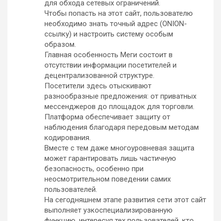
для обхода сетевых ограничений.
Чтобы попасть на этот сайт, пользователю
необходимо знать точный адрес (ONION-
ссылку) и настроить систему особым
образом.
Главная особенность Меги состоит в
отсутствии информации посетителей и
децентрализованной структуре.
Посетители здесь отыскивают
разнообразные предложения: от приватных
мессенджеров до площадок для торговли.
Платформа обеспечивает защиту от
наблюдения благодаря передовым методам
кодирования.
Вместе с тем даже многоуровневая защита
может гарантировать лишь частичную
безопасность, особенно при
неосмотрительном поведении самих
пользователей.
На сегодняшнем этапе развития сети этот сайт
выполняет узкоспециализированную
функцию, интересуя тех пользователей, кто