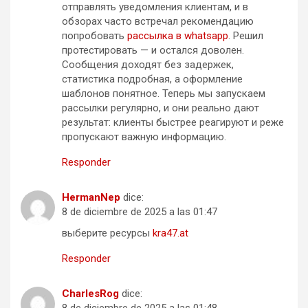
отправлять уведомления клиентам, и в
обзорах часто встречал рекомендацию
попробовать
рассылка в whatsapp
. Решил
протестировать — и остался доволен.
Сообщения доходят без задержек,
статистика подробная, а оформление
шаблонов понятное. Теперь мы запускаем
рассылки регулярно, и они реально дают
результат: клиенты быстрее реагируют и реже
пропускают важную информацию.
Responder
HermanNep
dice:
8 de diciembre de 2025 a las 01:47
выберите ресурсы
kra47.at
Responder
CharlesRog
dice: