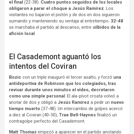
el final
(22-38).
Cuatro puntos seguidos de los locales
obligaron a parar el choque a Jesús Ramírez
. Los
visitantes no bajaron el pistón y de dos en dos siguieron
sumando y manteniendo su ventaja al entretiempo.
32-48
se marchaba el partido al descanso, entre
silbidos de la
afición local
.
El Casademont aguantó los
intentos del Coviran
Bozic
con un triple inauguró el tercer asalto, y forzó
una
antideportiva de Robinson que los colegiados, tras
revisar durante unos minutos el vídeo, decretaron
como una simple personal
. El ala-pívot croata volvió a
anotar de dos y obligó a
Jesús Ramírez
a pedir un
nuevo
tiempo muerto
(37-48). Un intercambio de golpes acercó
a diez al Coviran (40-50),
Trae Bell-Haynes
finalizó un
contragolpe perfecto del Casademont.
Matt Thomas
empezó a aparecer en el partido anotando