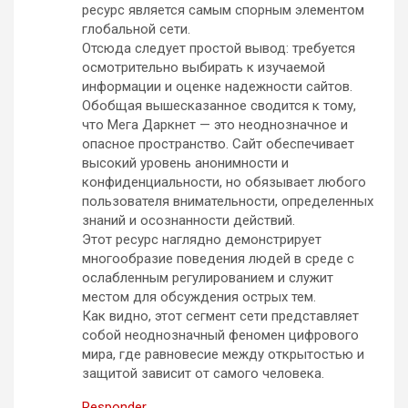
ресурс является самым спорным элементом
глобальной сети.
Отсюда следует простой вывод: требуется
осмотрительно выбирать к изучаемой
информации и оценке надежности сайтов.
Обобщая вышесказанное сводится к тому,
что Мега Даркнет — это неоднозначное и
опасное пространство. Сайт обеспечивает
высокий уровень анонимности и
конфиденциальности, но обязывает любого
пользователя внимательности, определенных
знаний и осознанности действий.
Этот ресурс наглядно демонстрирует
многообразие поведения людей в среде с
ослабленным регулированием и служит
местом для обсуждения острых тем.
Как видно, этот сегмент сети представляет
собой неоднозначный феномен цифрового
мира, где равновесие между открытостью и
защитой зависит от самого человека.
Responder