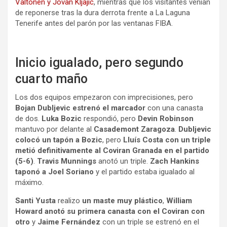
Valtonen y Jovan Kljajic
, mientras que los visitantes venían
de reponerse tras la dura derrota frente a La Laguna
Tenerife antes del parón por las ventanas FIBA.
Inicio igualado, pero segundo
cuarto maño
Los dos equipos empezaron con imprecisiones, pero
Bojan Dubljevic estrenó el marcador
con una canasta
de dos.
Luka Bozic
respondió, pero
Devin Robinson
mantuvo por delante al
Casademont Zaragoza
.
Dubljevic
colocó un tapón a Bozic
, pero
Lluís Costa con un triple
metió definitivamente al Coviran Granada en el partido
(5-6)
.
Travis Munnings
anotó un triple.
Zach Hankins
taponó a Joel Soriano
y el partido estaba igualado al
máximo.
Santi Yusta
realizo
un maste muy plástico
,
William
Howard anotó su primera canasta con el Coviran con
otro
y
Jaime Fernández
con un triple se estrenó en el