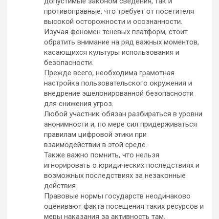
допустимые законом сведения, так и
противоправные, что требует от посетителя
высокой осторожности и осознанности.
Изучая феномен теневых платформ, стоит
обратить внимание на ряд важных моментов,
касающихся культуры использования и
безопасности.
Прежде всего, необходима грамотная
настройка пользовательского окружения и
внедрение эшелонированной безопасности
для снижения угроз.
Любой участник обязан разбираться в уровни
анонимности и, по мере сил придерживаться
правилам цифровой этики при
взаимодействии в этой среде.
Также важно помнить, что нельзя
игнорировать о юридических последствиях и
возможных последствиях за незаконные
действия.
Правовые нормы государств неодинаково
оценивают факта посещения таких ресурсов и
меры наказания за активность там.