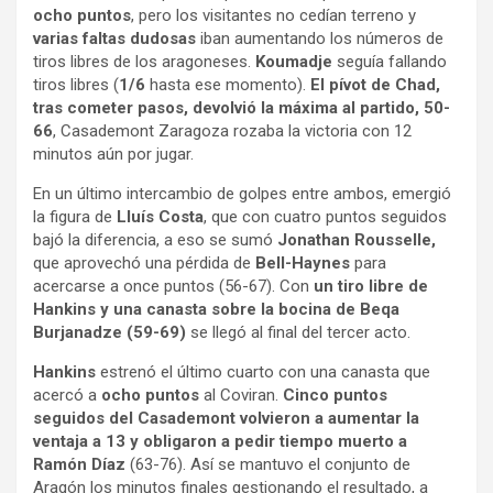
ocho puntos
, pero los visitantes no cedían terreno y
varias faltas dudosas
iban aumentando los números de
tiros libres de los aragoneses.
Koumadje
seguía fallando
tiros libres (
1/6
hasta ese momento).
El pívot de Chad,
tras cometer pasos, devolvió la máxima al partido, 50-
66
, Casademont Zaragoza rozaba la victoria con 12
minutos aún por jugar.
En un último intercambio de golpes entre ambos, emergió
la figura de
Lluís Costa
, que con cuatro puntos seguidos
bajó la diferencia, a eso se sumó
Jonathan Rousselle,
que aprovechó una pérdida de
Bell-Haynes
para
acercarse a once puntos (56-67). Con
un tiro libre de
Hankins y una canasta sobre la bocina de Beqa
Burjanadze (59-69)
se llegó al final del tercer acto.
Hankins
estrenó el último cuarto con una canasta que
acercó a
ocho puntos
al Coviran.
Cinco puntos
seguidos del Casademont volvieron a aumentar la
ventaja a 13 y obligaron a pedir tiempo muerto a
Ramón Díaz
(63-76). Así se mantuvo el conjunto de
Aragón los minutos finales gestionando el resultado, a