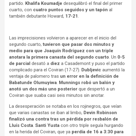
partido.
Khalifa Koumadje
desequilibró el final del primer
cuarto, con
cuatro puntos seguidos y un tapón
al
también debutante Howard,
17-21
.
Las imprecisiones volvieron a aparecer en el inicio del
segundo cuarto,
tuvieron que pasar dos minutos y
medio para que Joaquín Rodríguez con un triple
anotara la primera canasta del segundo cuarto
. Un
0-5
de parcial
desató a
diez
a Casademont y puso el partido
complicado para el Coviran (17-27).
Dubljevic
aumentó la
ventaja de palomero tras
un error en la definición de
Babatunde Olumuyiwa
.
Munnings robó un balón y
anotó un dos más uno posterior
que despertó a un
Coviran que suaba casi seis minutos sin anotar.
La desesperación se notaba en los rojinegros, que veían
que varias canastas se iban al limbo,
Devin Robinson
finalizó una contra tras un pérdida por resbalón de
Lluís Costa
.
Santi Yusta
con otro triple seguía hurgando
en la herida del Coviran, que ya
perdía de 16 a 3:30 para