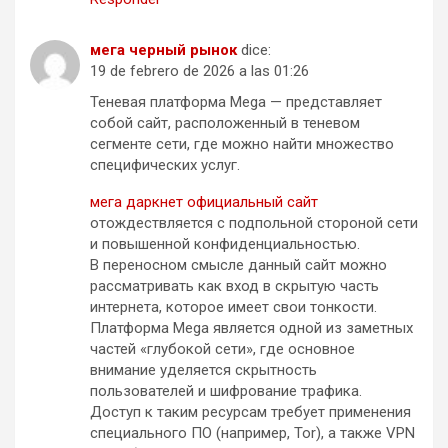
мега черный рынок
dice:
19 de febrero de 2026 a las 01:26
Теневая платформа Mega — представляет
собой сайт, расположенный в теневом
сегменте сети, где можно найти множество
специфических услуг.
мега даркнет официальный сайт
отождествляется с подпольной стороной сети
и повышенной конфиденциальностью.
В переносном смысле данный сайт можно
рассматривать как вход в скрытую часть
интернета, которое имеет свои тонкости.
Платформа Mega является одной из заметных
частей «глубокой сети», где основное
внимание уделяется скрытность
пользователей и шифрование трафика.
Доступ к таким ресурсам требует применения
специального ПО (например, Tor), а также VPN