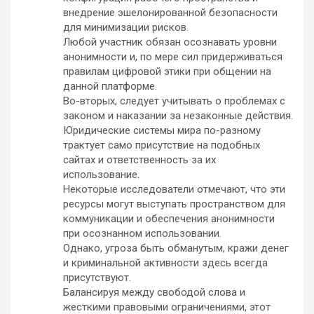
внедрение эшелонированной безопасности
для минимизации рисков.
Любой участник обязан осознавать уровни
анонимности и, по мере сил придерживаться
правилам цифровой этики при общении на
данной платформе.
Во-вторых, следует учитывать о проблемах с
законом и наказании за незаконные действия.
Юридические системы мира по-разному
трактует само присутствие на подобных
сайтах и ответственность за их
использование.
Некоторые исследователи отмечают, что эти
ресурсы могут выступать пространством для
коммуникации и обеспечения анонимности
при осознанном использовании.
Однако, угроза быть обманутым, кражи денег
и криминальной активности здесь всегда
присутствуют.
Балансируя между свободой слова и
жесткими правовыми ограничениями, этот