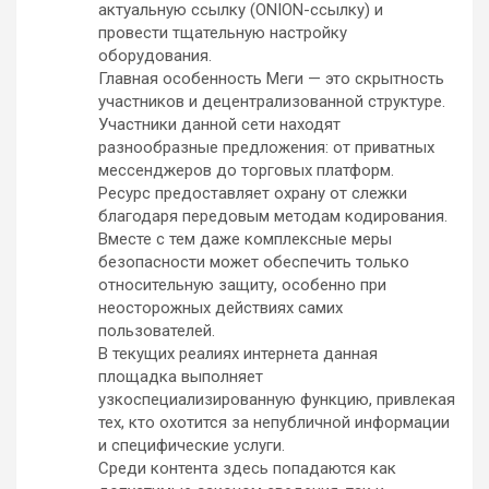
актуальную ссылку (ONION-ссылку) и
провести тщательную настройку
оборудования.
Главная особенность Меги — это скрытность
участников и децентрализованной структуре.
Участники данной сети находят
разнообразные предложения: от приватных
мессенджеров до торговых платформ.
Ресурс предоставляет охрану от слежки
благодаря передовым методам кодирования.
Вместе с тем даже комплексные меры
безопасности может обеспечить только
относительную защиту, особенно при
неосторожных действиях самих
пользователей.
В текущих реалиях интернета данная
площадка выполняет
узкоспециализированную функцию, привлекая
тех, кто охотится за непубличной информации
и специфические услуги.
Среди контента здесь попадаются как