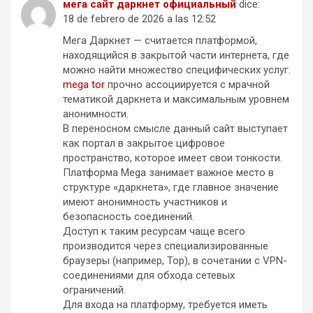
мега сайт даркнет официальный
dice:
18 de febrero de 2026 a las 12:52
Мега Даркнет — считается платформой,
находящийся в закрытой части интернета, где
можно найти множество специфических услуг.
mega tor
прочно ассоциируется с мрачной
тематикой даркнета и максимальным уровнем
анонимности.
В переносном смысле данный сайт выступает
как портал в закрытое цифровое
пространство, которое имеет свои тонкости.
Платформа Mega занимает важное место в
структуре «даркнета», где главное значение
имеют анонимность участников и
безопасность соединений.
Доступ к таким ресурсам чаще всего
производится через специализированные
браузеры (например, Тор), в сочетании с VPN-
соединениями для обхода сетевых
ограничений.
Для входа на платформу, требуется иметь