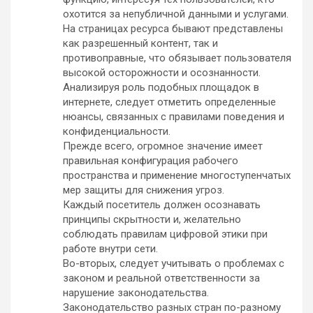
охотится за непубличной данными и услугами.
На страницах ресурса бывают представлены
как разрешенный контент, так и
противоправные, что обязывает пользователя
высокой осторожности и осознанности.
Анализируя роль подобных площадок в
интернете, следует отметить определенные
нюансы, связанных с правилами поведения и
конфиденциальности.
Прежде всего, огромное значение имеет
правильная конфигурация рабочего
пространства и применение многоступенчатых
мер защиты для снижения угроз.
Каждый посетитель должен осознавать
принципы скрытности и, желательно
соблюдать правилам цифровой этики при
работе внутри сети.
Во-вторых, следует учитывать о проблемах с
законом и реальной ответственности за
нарушение законодательства.
Законодательство разных стран по-разному