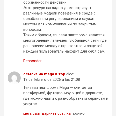
осознанности действий.
Этот ресурс наглядно демонстрирует
различные модели поведения в среде с
ослабленным регулированием и служит
местом для коммуникации по закрытым
вопросам.
Таким образом, теневая платформа является
многогранным явлением глобальной сети, где
равновесие между открытостью и защитой
каждый пользователь находит для себя сам.
Responder
ссылка на mega в тор
dice:
18 de febrero de 2026 a las 21:08
Теневая платформа Mega — считается
платформой, функционирующий в даркнете,
где можно найти к разнообразным сервисам и
услугам.
мега сайт даркнет ссылка
прочно