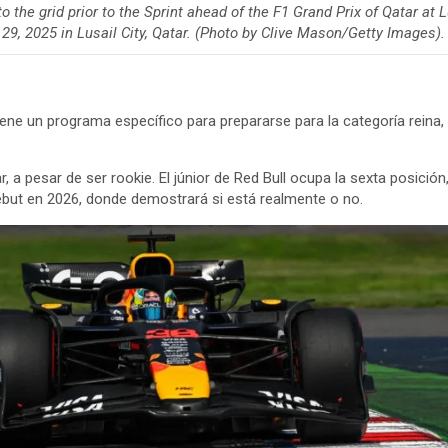
the grid prior to the Sprint ahead of the F1 Grand Prix of Qatar at L
29, 2025 in Lusail City, Qatar. (Photo by Clive Mason/Getty Images).
iene un programa específico para prepararse para la categoría reina, 
a pesar de ser rookie. El júnior de Red Bull ocupa la sexta posición,
debut en 2026, donde demostrará si está realmente o no.