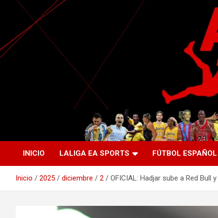
Saltar
al
contenido
La nueva generación del periodismo deportivo.
Agente Libre Digital
INICIO
LALIGA EA SPORTS
FÚTBOL ESPAÑOL
Inicio
2025
diciembre
2
OFICIAL: Hadjar sube a Red Bull y