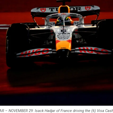
R – NOVEMBER 29: Isack Hadjar of France driving the (6) Visa Cas