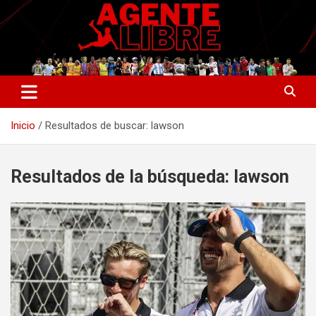
Saltar
al
contenido
La nueva generación del periodismo deportivo.
Agente Libre Digital
Inicio
Resultados de buscar: lawson
Resultados de la búsqueda:
lawson