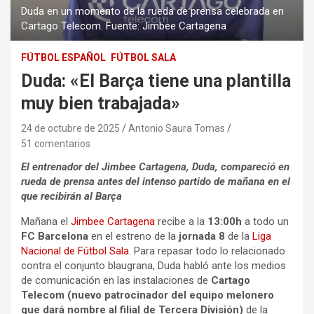
Duda en un momento de la rueda de prensa celebrada en
Cartago Telecom. Fuente: Jimbee Cartagena
FÚTBOL ESPAÑOL
FÚTBOL SALA
Duda: «El Barça tiene una plantilla
muy bien trabajada»
24 de octubre de 2025
Antonio Saura Tomas
51 comentarios
El entrenador del Jimbee Cartagena, Duda, compareció en
rueda de prensa antes del intenso partido de mañana en el
que recibirán al Barça
Mañana el
Jimbee Cartagena
recibe a la
13:00h
a todo un
FC Barcelona
en el estreno de la
jornada 8
de la
Liga
Nacional de Fútbol Sala
. Para repasar todo lo relacionado
contra el conjunto blaugrana, Duda habló ante los medios
de comunicación en las instalaciones de
Cartago
Telecom (nuevo patrocinador del equipo melonero
que dará nombre al filial de Tercera División)
de la