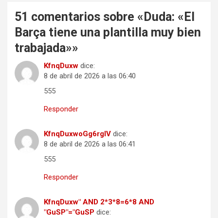
51 comentarios sobre «
Duda: «El
Barça tiene una plantilla muy bien
trabajada»
»
KfnqDuxw
dice:
8 de abril de 2026 a las 06:40
555
Responder
KfnqDuxwoGg6rglV
dice:
8 de abril de 2026 a las 06:41
555
Responder
KfnqDuxw" AND 2*3*8=6*8 AND
"GuSP"="GuSP
dice: