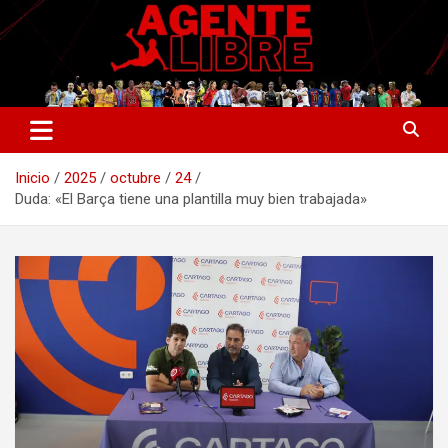
Saltar
al
contenido
La nueva generación del periodismo deportivo.
Agente Libre Digital
Inicio
2025
octubre
24
Duda: «El Barça tiene una plantilla muy bien trabajada»