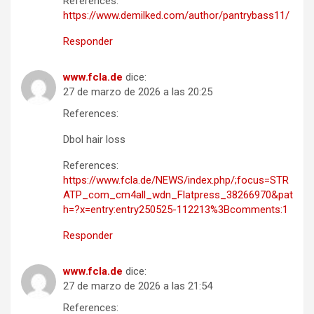
References:
https://www.demilked.com/author/pantrybass11/
Responder
www.fcla.de
dice:
27 de marzo de 2026 a las 20:25
References:
Dbol hair loss
References:
https://www.fcla.de/NEWS/index.php/;focus=STR
ATP_com_cm4all_wdn_Flatpress_38266970&pat
h=?x=entry:entry250525-112213%3Bcomments:1
Responder
www.fcla.de
dice:
27 de marzo de 2026 a las 21:54
References: