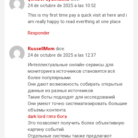
24 de octubre de 2025 a las 10:52
This is my first time pay a quick visit at here and i
am really happy to read everthing at one place
Responder
RussellMom
dice:
24 de octubre de 2025 a las 12:37
Интеллектуальные онлайн-сервисы для
мониторинга источников становятся всё
более популярными.
Они дают возможность собирать открытые
данные из разных источников.
Такие боты подходят для исследований.
Они умеют точно систематизировать большие
объёмы контента.
dark lord глпз бога
Это позволяет получить более объективную
картину событий.
Отдельные системы также предлагают