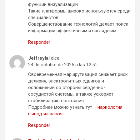
функции визуализации.
Такие платформы широко используются среди
специалистов.
Совершенствование технологий делает поиск
информации эффективным и наглядным.
Responder
Jeffreylal
dice:
24 de octubre de 2025 a las 12:51
Своевременная маршрутизация снижает риск
делирия, электролитных сдвигов и
осложнений со стороны сердечно-
сосудистой системы, а также ускоряет
стабилизацию состояния.
Подробнее можно узнать тут –
наркология
вывод из запоя
Responder