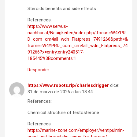
Steroids benefits and side effects
References:
https://www.servus-
nachbar.at/Neuigkeiten/index.php/;focus=W4YPR
D_com_cm4all_wdn_Flatpress_7491266&path=&
frame=W4YPRD_com_cm4all_wdn_Flatpress_74
91266?x=entry:entry240517-
185445%3Bcomments:1
Responder
https://www.robots.rip/charlesdrigger
dice:
31 de marzo de 2026 a las 18:44
References:
Chemical structure of testosterone
References:
https://marine-zone.com/employer/ventipulmin-
copd-and-bronchitis-syrup-for-horses/