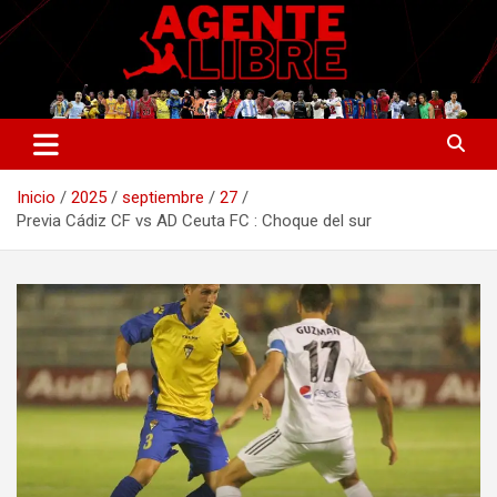
Saltar
al
contenido
La nueva generación del periodismo deportivo.
Agente Libre Digital
Inicio
2025
septiembre
27
Previa Cádiz CF vs AD Ceuta FC : Choque del sur