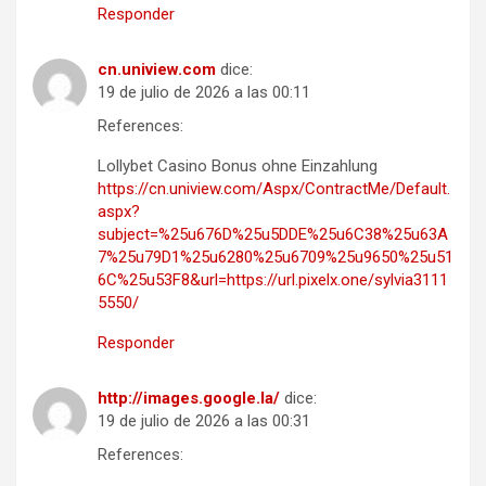
Responder
cn.uniview.com
dice:
19 de julio de 2026 a las 00:11
References:
Lollybet Casino Bonus ohne Einzahlung
https://cn.uniview.com/Aspx/ContractMe/Default.
aspx?
subject=%25u676D%25u5DDE%25u6C38%25u63A
7%25u79D1%25u6280%25u6709%25u9650%25u51
6C%25u53F8&url=https://url.pixelx.one/sylvia3111
5550/
Responder
http://images.google.la/
dice:
19 de julio de 2026 a las 00:31
References: