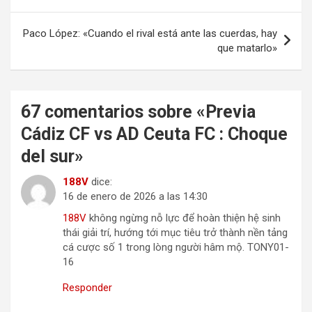
entradas
Paco López: «Cuando el rival está ante las cuerdas, hay
que matarlo»
67 comentarios sobre «
Previa
Cádiz CF vs AD Ceuta FC : Choque
del sur
»
188V
dice:
16 de enero de 2026 a las 14:30
188V
không ngừng nỗ lực để hoàn thiện hệ sinh
thái giải trí, hướng tới mục tiêu trở thành nền tảng
cá cược số 1 trong lòng người hâm mộ. TONY01-
16
Responder