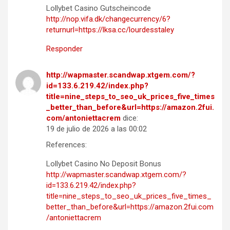
Lollybet Casino Gutscheincode
http://nop.vifa.dk/changecurrency/6?
returnurl=https://lksa.cc/lourdesstaley
Responder
http://wapmaster.scandwap.xtgem.com/?
id=133.6.219.42/index.php?
title=nine_steps_to_seo_uk_prices_five_times
_better_than_before&url=https://amazon.2fui.
com/antoniettacrem
dice:
19 de julio de 2026 a las 00:02
References:
Lollybet Casino No Deposit Bonus
http://wapmaster.scandwap.xtgem.com/?
id=133.6.219.42/index.php?
title=nine_steps_to_seo_uk_prices_five_times_
better_than_before&url=https://amazon.2fui.com
/antoniettacrem