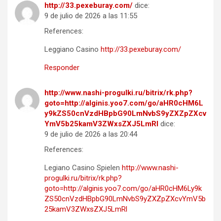
http://33.pexeburay.com/
dice:
9 de julio de 2026 a las 11:55
References:
Leggiano Casino
http://33.pexeburay.com/
Responder
http://www.nashi-progulki.ru/bitrix/rk.php?
goto=http://alginis.yoo7.com/go/aHR0cHM6L
y9kZS50cnVzdHBpbG90LmNvbS9yZXZpZXcv
YmV5b25kamV3ZWxsZXJ5LmRl
dice:
9 de julio de 2026 a las 20:44
References:
Legiano Casino Spielen
http://www.nashi-
progulki.ru/bitrix/rk.php?
goto=http://alginis.yoo7.com/go/aHR0cHM6Ly9k
ZS50cnVzdHBpbG90LmNvbS9yZXZpZXcvYmV5b
25kamV3ZWxsZXJ5LmRl