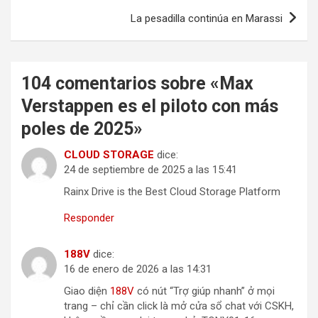
La pesadilla continúa en Marassi
104 comentarios sobre «
Max
Verstappen es el piloto con más
poles de 2025
»
CLOUD STORAGE
dice:
24 de septiembre de 2025 a las 15:41
Rainx Drive is the Best Cloud Storage Platform
Responder
188V
dice:
16 de enero de 2026 a las 14:31
Giao diện
188V
có nút “Trợ giúp nhanh” ở mọi
trang – chỉ cần click là mở cửa sổ chat với CSKH,