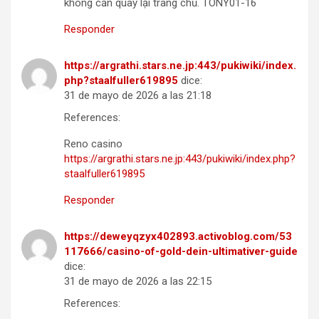
không cần quay lại trang chủ. TONY01-16
Responder
https://argrathi.stars.ne.jp:443/pukiwiki/index.
php?staalfuller619895
dice:
31 de mayo de 2026 a las 21:18
References:
Reno casino
https://argrathi.stars.ne.jp:443/pukiwiki/index.php?
staalfuller619895
Responder
https://deweyqzyx402893.activoblog.com/53
117666/casino-of-gold-dein-ultimativer-guide
dice:
31 de mayo de 2026 a las 22:15
References: