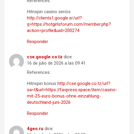
References:
Hitnspin casino seriös
http://clients1.google.sr/url?
q=https://hotgirlsforum.com/member.php?
action=profile&uid=200274
Responder
cse.google.co.tz
dice:
16 de julio de 2026 a las 09:41
References:
Hitnspin bonus
http://cse.google.co.tz/url?
sa=t&url=https://favpress.space/item/casino-
mit-25-euro-bonus-ohne-einzahlung-
deutschland-juni-2026
Responder
4geo.ru
dice: