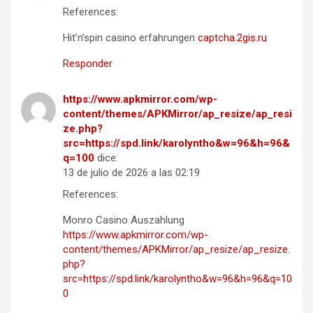
References:
Hit’n’spin casino erfahrungen
captcha.2gis.ru
Responder
https://www.apkmirror.com/wp-
content/themes/APKMirror/ap_resize/ap_resi
ze.php?
src=https://spd.link/karolyntho&w=96&h=96&
q=100
dice:
13 de julio de 2026 a las 02:19
References:
Monro Casino Auszahlung
https://www.apkmirror.com/wp-
content/themes/APKMirror/ap_resize/ap_resize.
php?
src=https://spd.link/karolyntho&w=96&h=96&q=10
0