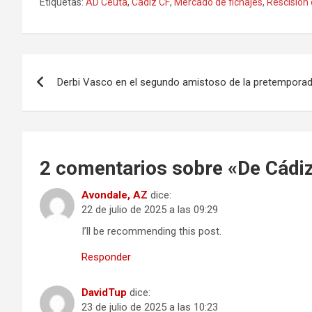
Etiquetas:
AD Ceuta
,
Cádiz CF
,
Mercado de fichajes
,
Rescisión 
Navegación
Derbi Vasco en el segundo amistoso de la pretemporada
de
entradas
2 comentarios sobre «
De Cádiz
Avondale, AZ
dice:
22 de julio de 2025 a las 09:29
I’ll be recommending this post.
Responder
DavidTup
dice:
23 de julio de 2025 a las 10:23