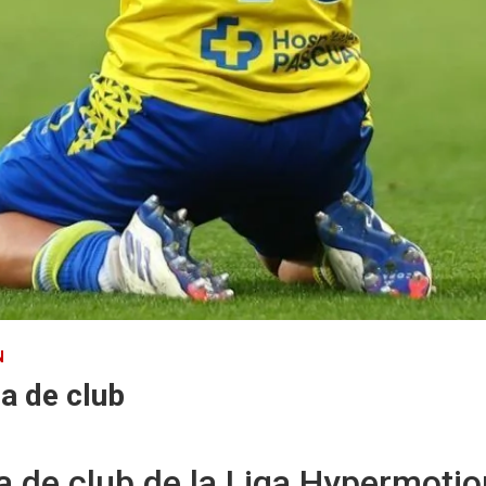
N
a de club
 de club de la Liga Hypermotio