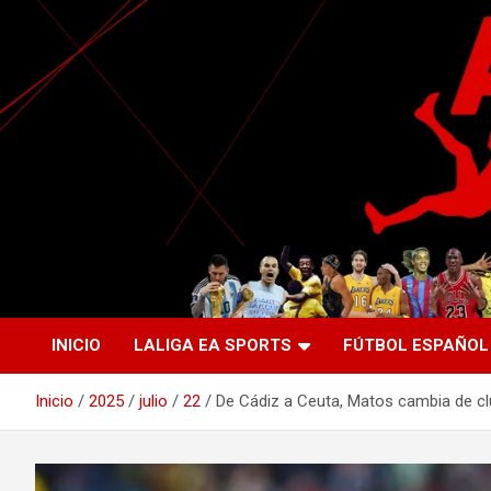
Saltar
al
contenido
La nueva generación del periodismo deportivo.
Agente Libre Digital
INICIO
LALIGA EA SPORTS
FÚTBOL ESPAÑOL
Inicio
2025
julio
22
De Cádiz a Ceuta, Matos cambia de c