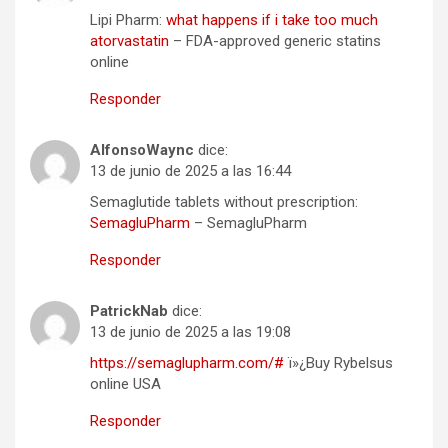
Lipi Pharm:
what happens if i take too much
atorvastatin
– FDA-approved generic statins
online
Responder
AlfonsoWaync
dice:
13 de junio de 2025 a las 16:44
Semaglutide tablets without prescription:
SemagluPharm
– SemagluPharm
Responder
PatrickNab
dice:
13 de junio de 2025 a las 19:08
https://semaglupharm.com/#
ï»¿Buy Rybelsus
online USA
Responder