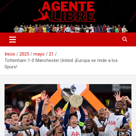
Saltar
al
contenido
La nueva generación del periodismo deportivo.
Agente Libre Digital
Inicio
2025
mayo
21
Tottenham 1-0 Manchester United: ¡Europa se rinde a los
Spurs!