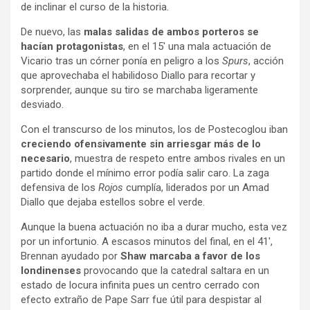
de inclinar el curso de la historia.
De nuevo, las
malas salidas de ambos porteros se
hacían protagonistas
, en el 15′ una mala actuación de
Vicario tras un córner ponía en peligro a los
Spurs
, acción
que aprovechaba el habilidoso Diallo para recortar y
sorprender, aunque su tiro se marchaba ligeramente
desviado.
Con el transcurso de los minutos, los de Postecoglou iban
creciendo ofensivamente sin arriesgar más de lo
necesario
, muestra de respeto entre ambos rivales en un
partido donde el mínimo error podía salir caro. La zaga
defensiva de los
Rojos
cumplía, liderados por un Amad
Diallo que dejaba estellos sobre el verde.
Aunque la buena actuación no iba a durar mucho, esta vez
por un infortunio. A escasos minutos del final, en el 41′,
Brennan ayudado por
Shaw marcaba a favor de los
londinenses
provocando que la catedral saltara en un
estado de locura infinita pues un centro cerrado con
efecto extraño de Pape Sarr fue útil para despistar al