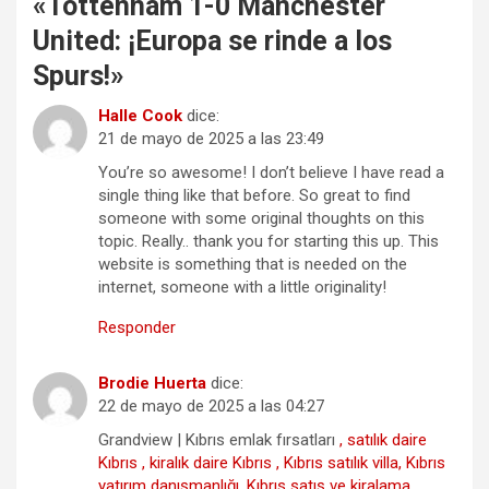
«
Tottenham 1-0 Manchester
United: ¡Europa se rinde a los
Spurs!
»
Halle Cook
dice:
21 de mayo de 2025 a las 23:49
You’re so awesome! I don’t believe I have read a
single thing like that before. So great to find
someone with some original thoughts on this
topic. Really.. thank you for starting this up. This
website is something that is needed on the
internet, someone with a little originality!
Responder
Brodie Huerta
dice:
22 de mayo de 2025 a las 04:27
Grandview | Kıbrıs emlak fırsatları
, satılık daire
Kıbrıs , kiralık daire Kıbrıs , Kıbrıs satılık villa, Kıbrıs
yatırım danışmanlığı, Kıbrıs satış ve kiralama