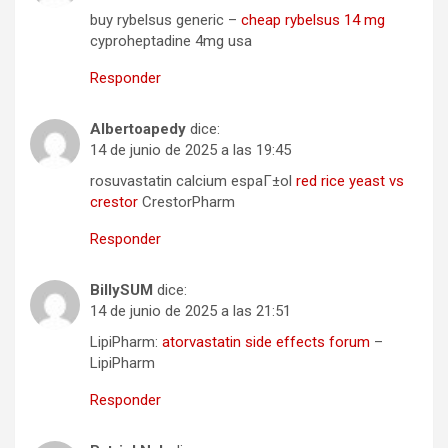
buy rybelsus generic –
cheap rybelsus 14 mg
cyproheptadine 4mg usa
Responder
Albertoapedy
dice:
14 de junio de 2025 a las 19:45
rosuvastatin calcium espaГ±ol
red rice yeast vs
crestor
CrestorPharm
Responder
BillySUM
dice:
14 de junio de 2025 a las 21:51
LipiPharm:
atorvastatin side effects forum
–
LipiPharm
Responder