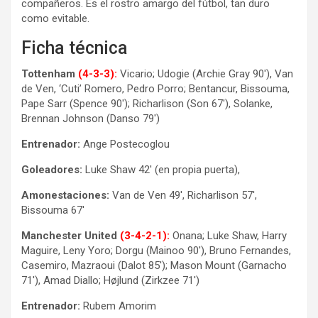
compañeros. Es el rostro amargo del fútbol, tan duro
como evitable.
Ficha técnica
Tottenham
(4-3-3):
Vicario; Udogie (Archie Gray 90′), Van
de Ven, ‘Cuti’ Romero, Pedro Porro; Bentancur, Bissouma,
Pape Sarr (Spence 90′); Richarlison (Son 67′), Solanke,
Brennan Johnson (Danso 79′)
Entrenador:
Ange Postecoglou
Goleadores:
Luke Shaw 42′ (en propia puerta),
Amonestaciones:
Van de Ven 49′, Richarlison 57′,
Bissouma 67′
Manchester United
(3-4-2-1):
Onana; Luke Shaw, Harry
Maguire, Leny Yoro; Dorgu (Mainoo 90′), Bruno Fernandes,
Casemiro, Mazraoui (Dalot 85′); Mason Mount (Garnacho
71′), Amad Diallo; Højlund (Zirkzee 71′)
Entrenador:
Rubem Amorim