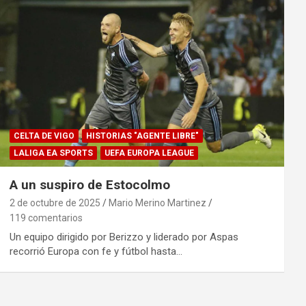
CELTA DE VIGO
HISTORIAS "AGENTE LIBRE"
LALIGA EA SPORTS
UEFA EUROPA LEAGUE
A un suspiro de Estocolmo
2 de octubre de 2025
Mario Merino Martinez
119 comentarios
Un equipo dirigido por Berizzo y liderado por Aspas
recorrió Europa con fe y fútbol hasta…