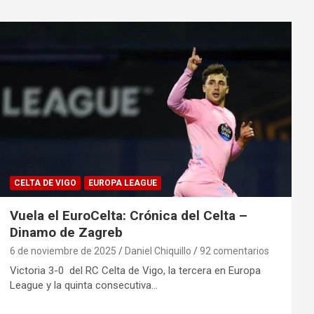
CELTA DE VIGO
EUROPA LEAGUE
Vuela el EuroCelta: Crónica del Celta –
Dinamo de Zagreb
6 de noviembre de 2025
Daniel Chiquillo
92 comentarios
Victoria 3-0 del RC Celta de Vigo, la tercera en Europa
League y la quinta consecutiva…