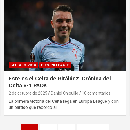
CELTA DE VIGO
EUROPA LEAGUE
Este es el Celta de Giráldez. Crónica del
Celta 3-1 PAOK
2 de octubre de 2025
Daniel Chiquillo
10 comentarios
La primera victoria del Celta llega en Europa League y con
un partido que recordó al…