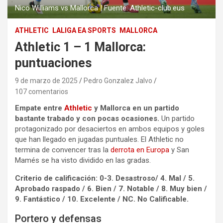
Nico Williams vs Mallorca | Fuente: Athletic-club.eus
ATHLETIC
LALIGA EA SPORTS
MALLORCA
Athletic 1 – 1 Mallorca:
puntuaciones
9 de marzo de 2025
Pedro Gonzalez Jalvo
107 comentarios
Empate entre
Athletic
y Mallorca en un partido
bastante trabado y con pocas ocasiones.
Un partido
protagonizado por desaciertos en ambos equipos y goles
que han llegado en jugadas puntuales. El Athletic no
termina de convencer tras la
derrota en Europa
y San
Mamés se ha visto dividido en las gradas.
Criterio de calificación: 0-3. Desastroso/ 4. Mal / 5.
Aprobado raspado / 6. Bien / 7. Notable / 8. Muy bien /
9. Fantástico / 10. Excelente / NC. No Calificable.
Portero y defensas