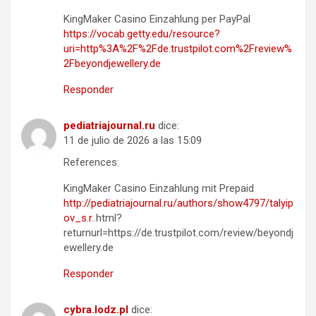
KingMaker Casino Einzahlung per PayPal
https://vocab.getty.edu/resource?
uri=http%3A%2F%2Fde.trustpilot.com%2Freview%
2Fbeyondjewellery.de
Responder
pediatriajournal.ru
dice:
11 de julio de 2026 a las 15:09
References:
KingMaker Casino Einzahlung mit Prepaid
http://pediatriajournal.ru/authors/show4797/talyip
ov_s.r
..html?
returnurl=https://de.trustpilot.com/review/beyondj
ewellery.de
Responder
cybra.lodz.pl
dice: