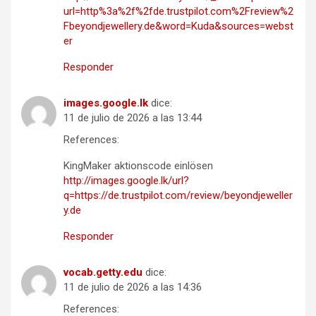
url=http%3a%2f%2fde.trustpilot.com%2Freview%2
Fbeyondjewellery.de&word=Kuda&sources=webst
er
Responder
images.google.lk
dice:
11 de julio de 2026 a las 13:44
References:
KingMaker aktionscode einlösen
http://images.google.lk/url?
q=https://de.trustpilot.com/review/beyondjeweller
y.de
Responder
vocab.getty.edu
dice:
11 de julio de 2026 a las 14:36
References: