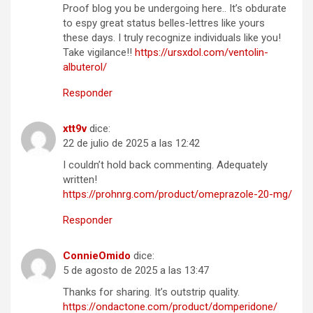
Proof blog you be undergoing here.. It’s obdurate
to espy great status belles-lettres like yours
these days. I truly recognize individuals like you!
Take vigilance!!
https://ursxdol.com/ventolin-
albuterol/
Responder
xtt9v
dice:
22 de julio de 2025 a las 12:42
I couldn’t hold back commenting. Adequately
written!
https://prohnrg.com/product/omeprazole-20-mg/
Responder
ConnieOmido
dice:
5 de agosto de 2025 a las 13:47
Thanks for sharing. It’s outstrip quality.
https://ondactone.com/product/domperidone/