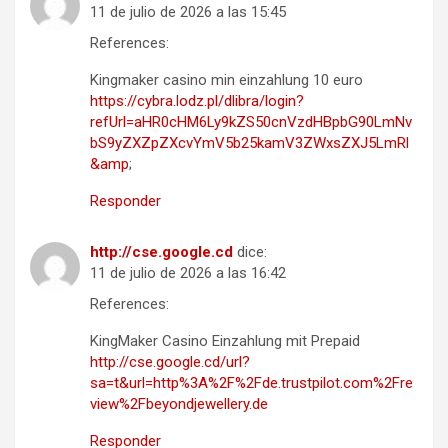
11 de julio de 2026 a las 15:45
References:
Kingmaker casino min einzahlung 10 euro
https://cybra.lodz.pl/dlibra/login?
refUrl=aHR0cHM6Ly9kZS50cnVzdHBpbG90LmNv
bS9yZXZpZXcvYmV5b25kamV3ZWxsZXJ5LmRl
&amp
;
Responder
http://cse.google.cd
dice:
11 de julio de 2026 a las 16:42
References:
KingMaker Casino Einzahlung mit Prepaid
http://cse.google.cd/url?
sa=t&url=http%3A%2F%2Fde.trustpilot.com%2Fre
view%2Fbeyondjewellery.de
Responder