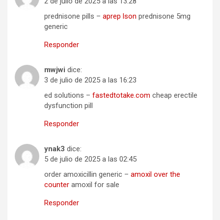
2 de julio de 2025 a las 13:28
prednisone pills –
aprep lson
prednisone 5mg
generic
Responder
mwjwi
dice:
3 de julio de 2025 a las 16:23
ed solutions –
fastedtotake.com
cheap erectile
dysfunction pill
Responder
ynak3
dice:
5 de julio de 2025 a las 02:45
order amoxicillin generic –
amoxil over the
counter
amoxil for sale
Responder