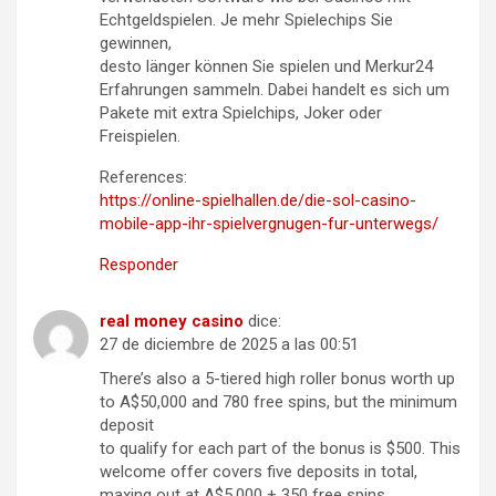
Echtgeldspielen. Je mehr Spielechips Sie
gewinnen,
desto länger können Sie spielen und Merkur24
Erfahrungen sammeln. Dabei handelt es sich um
Pakete mit extra Spielchips, Joker oder
Freispielen.
References:
https://online-spielhallen.de/die-sol-casino-
mobile-app-ihr-spielvergnugen-fur-unterwegs/
Responder
real money casino
dice:
27 de diciembre de 2025 a las 00:51
There’s also a 5-tiered high roller bonus worth up
to A$50,000 and 780 free spins, but the minimum
deposit
to qualify for each part of the bonus is $500. This
welcome offer covers five deposits in total,
maxing out at A$5,000 + 350 free spins.