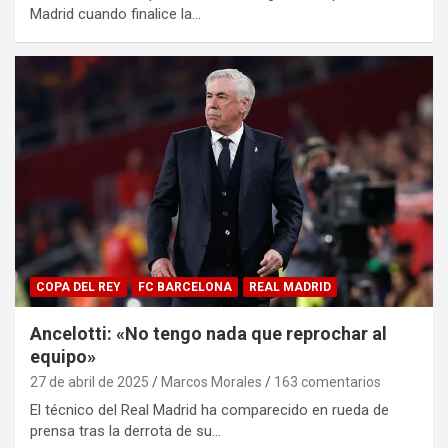
Madrid cuando finalice la…
COPA DEL REY
FC BARCELONA
REAL MADRID
Ancelotti: «No tengo nada que reprochar al
equipo»
27 de abril de 2025
Marcos Morales
163 comentarios
El técnico del Real Madrid ha comparecido en rueda de
prensa tras la derrota de su…