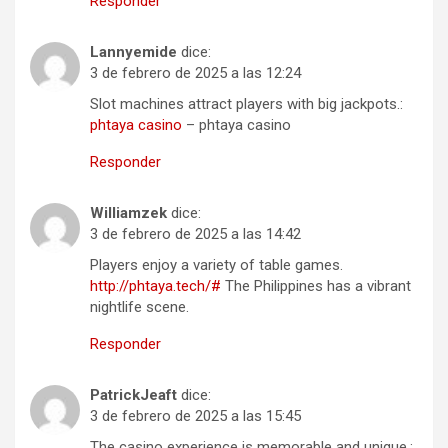
Responder
Lannyemide
dice:
3 de febrero de 2025 a las 12:24
Slot machines attract players with big jackpots.:
phtaya casino
– phtaya casino
Responder
Williamzek
dice:
3 de febrero de 2025 a las 14:42
Players enjoy a variety of table games.
http://phtaya.tech/#
The Philippines has a vibrant
nightlife scene.
Responder
PatrickJeaft
dice:
3 de febrero de 2025 a las 15:45
The casino experience is memorable and unique.: