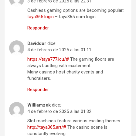
3 de febrero de 2025 a las 22:31
Cashless gaming options are becoming popular.:
taya365 login
– taya365 com login
Responder
Daviddor
dice:
4 de febrero de 2025 a las 01:11
https://taya777.icu/#
The gaming floors are
always bustling with excitement.
Many casinos host charity events and
fundraisers.
Responder
Williamzek
dice:
4 de febrero de 2025 a las 01:32
Slot machines feature various exciting themes.
http://taya365.art/#
The casino scene is
constantly evolving.