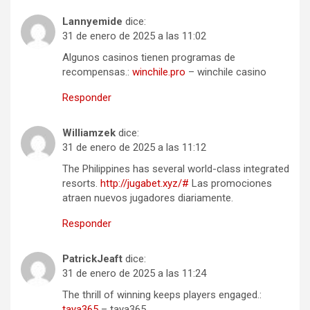
Lannyemide
dice:
31 de enero de 2025 a las 11:02
Algunos casinos tienen programas de
recompensas.:
winchile.pro
– winchile casino
Responder
Williamzek
dice:
31 de enero de 2025 a las 11:12
The Philippines has several world-class integrated
resorts.
http://jugabet.xyz/#
Las promociones
atraen nuevos jugadores diariamente.
Responder
PatrickJeaft
dice:
31 de enero de 2025 a las 11:24
The thrill of winning keeps players engaged.:
taya365
– taya365