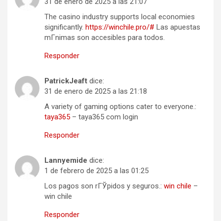
31 de enero de 2025 a las 21:07
The casino industry supports local economies
significantly.
https://winchile.pro/#
Las apuestas
mГ­nimas son accesibles para todos.
Responder
PatrickJeaft
dice:
31 de enero de 2025 a las 21:18
A variety of gaming options cater to everyone.:
taya365
– taya365 com login
Responder
Lannyemide
dice:
1 de febrero de 2025 a las 01:25
Los pagos son rГЎpidos y seguros.:
win chile
–
win chile
Responder