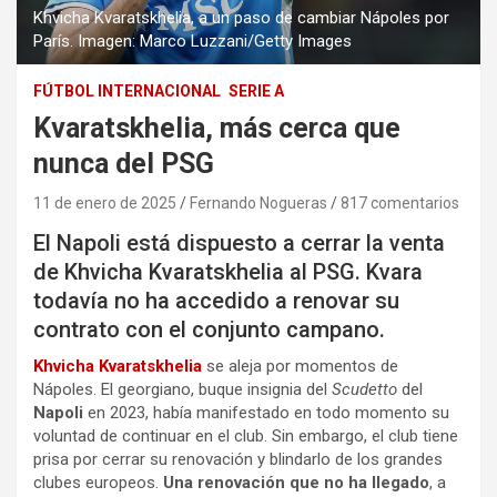
Khvicha Kvaratskhelia, a un paso de cambiar Nápoles por
París. Imagen: Marco Luzzani/Getty Images
FÚTBOL INTERNACIONAL
SERIE A
Kvaratskhelia, más cerca que
nunca del PSG
11 de enero de 2025
Fernando Nogueras
817 comentarios
El Napoli está dispuesto a cerrar la venta
de Khvicha Kvaratskhelia al PSG. Kvara
todavía no ha accedido a renovar su
contrato con el conjunto campano.
Khvicha Kvaratskhelia
se aleja por momentos de
Nápoles. El georgiano, buque insignia del
Scudetto
del
Napoli
en 2023, había manifestado en todo momento su
voluntad de continuar en el club. Sin embargo, el club tiene
prisa por cerrar su renovación y blindarlo de los grandes
clubes europeos.
Una renovación que no ha llegado
, a