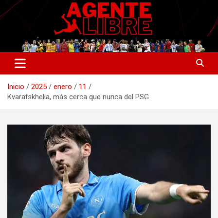
Saltar
al
contenido
La nueva generación del periodismo deportivo.
Agente Libre Digital
Inicio
2025
enero
11
Kvaratskhelia, más cerca que nunca del PSG