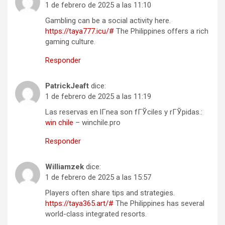
1 de febrero de 2025 a las 11:10
Gambling can be a social activity here.
https://taya777.icu/#
The Philippines offers a rich
gaming culture.
Responder
PatrickJeaft
dice:
1 de febrero de 2025 a las 11:19
Las reservas en lГ­nea son fГЎciles y rГЎpidas.:
win chile
– winchile.pro
Responder
Williamzek
dice:
1 de febrero de 2025 a las 15:57
Players often share tips and strategies.
https://taya365.art/#
The Philippines has several
world-class integrated resorts.