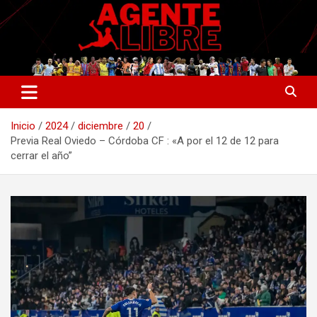
Saltar
al
contenido
La nueva generación del periodismo deportivo.
Agente Libre Digital
Inicio
2024
diciembre
20
Previa Real Oviedo – Córdoba CF : «A por el 12 de 12 para
cerrar el año”