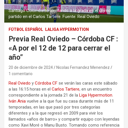
Santiago Colombatto alentando a la grada en el último
partido en el Carlos Tartiere. Fuente: Real Oviedo
FÚTBOL ESPAÑOL
LALIGA HYPERMOTION
Previa Real Oviedo – Córdoba CF :
«A por el 12 de 12 para cerrar el
año”
20 de diciembre de 2024
Nicolas Fernandez Menendez
1 comentario
Real Oviedo
y
Córdoba CF
se verán las caras este sábado
a las 16:15 horas en el
Carlos Tartiere
, en un encuentro
correspondiente a la jornada 21 de la
Liga Hypermotion
.
Iván Ania
vuelve a la que fue su casa durante más de 11
temporadas, en las que pasó por tres categorías
diferentes y a la que regresó en 2009 para vivir los
llamados «años de barro» y compartir equipo con leyendas
como Xavi Moré o Manu Busto. Tomando como referencia