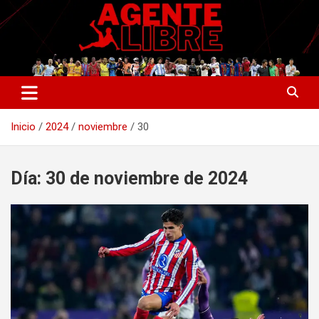
Saltar
al
contenido
La nueva generación del periodismo deportivo.
Agente Libre Digital
Inicio
2024
noviembre
30
Día:
30 de noviembre de 2024