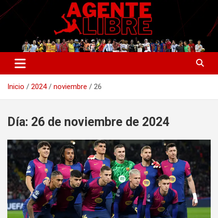
Saltar
al
contenido
La nueva generación del periodismo deportivo.
Agente Libre Digital
Inicio
2024
noviembre
26
Día:
26 de noviembre de 2024