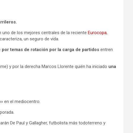
rileros.
n uno de los mejores centrales de la reciente
Eurocopa
,
aracteriza, un seguro de vida.
e
por temas de rotación por la carga de partidos
entren
lme) y por la derecha Marcos Llorente quién ha iniciado
una
o» en el mediocentro.
mporada.
rán De Paul y Gallagher, futbolista más todoterreno y