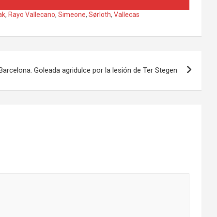
ak
,
Rayo Vallecano
,
Simeone
,
Sørloth
,
Vallecas
 Barcelona: Goleada agridulce por la lesión de Ter Stegen