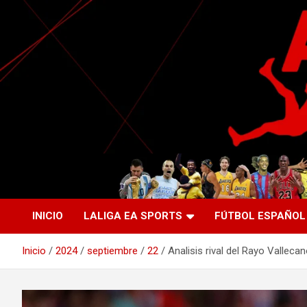
Saltar
al
contenido
La nueva generación del periodismo deportivo.
Agente Libre Digital
INICIO
LALIGA EA SPORTS
FÚTBOL ESPAÑOL
Inicio
2024
septiembre
22
Analisis rival del Rayo Vallecan