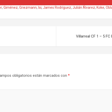
er
,
Giménez
,
Griezmann
,
Isi
,
James Rodríguez
,
Julián Álvarez
,
Koke
,
Obl
Villarreal CF 1 – 5 FC
ampos obligatorios están marcados con
*