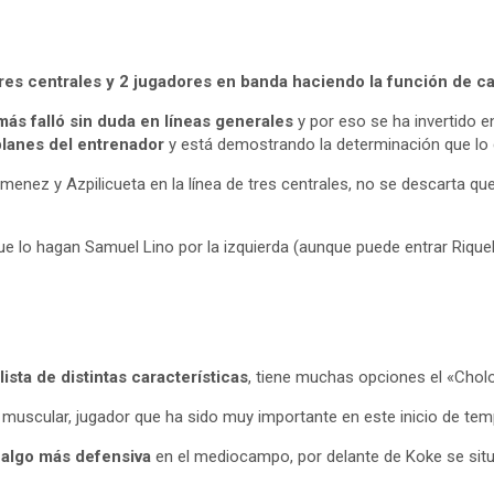
es centrales y 2 jugadores en banda haciendo la función de car
más falló sin duda en líneas generales
y por eso se ha invertido e
planes del entrenador
y está demostrando la determinación que lo c
imenez y Azpilicueta en la línea de tres centrales, no se descarta qu
que lo hagan Samuel Lino por la izquierda (aunque puede entrar Rique
lista de distintas características
, tiene muchas opciones el «Chol
 muscular, jugador que ha sido muy importante en este inicio de te
 algo más defensiva
en el mediocampo, por delante de Koke se situa