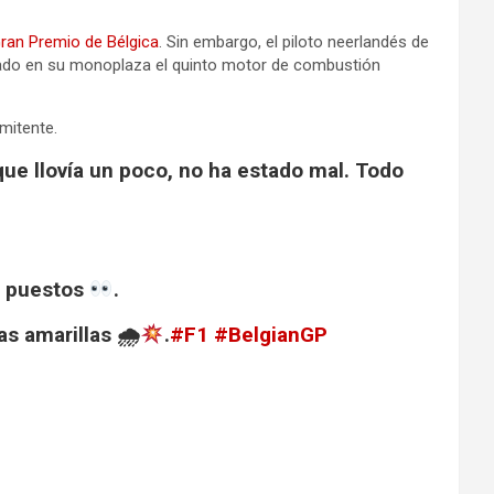
ran Premio de Bélgica
. Sin embargo, el piloto neerlandés de
tado en su monoplaza el quinto motor de combustión
rmitente.
ue llovía un poco, no ha estado mal. Todo
10 puestos
.
as amarillas 🌧
.
#F1
#BelgianGP