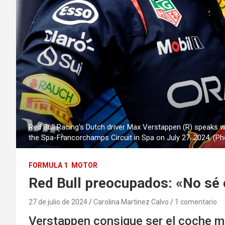
Red Bull Racing's Dutch driver Max Verstappen (R) speaks wi
the Spa-Francorchamps Circuit in Spa on July 27, 2024.
FORMULA 1
MOTOR
Red Bull preocupados: «No s
27 de julio de 2024
Carolina Martinez Calvo
1 comentario
Verstappen consigue ser el coche más