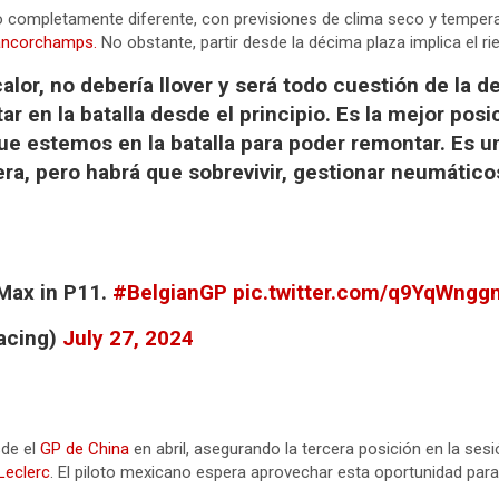
o completamente diferente, con previsiones de clima seco y temper
ancorchamps.
No obstante, partir desde la décima plaza implica el ri
alor, no debería llover y será todo cuestión de la 
ar en la batalla desde el principio. Es la mejor po
e estemos en la batalla para poder remontar. Es 
ra, pero habrá que sobrevivir, gestionar neumático
 Max in P11.
#BelgianGP
pic.twitter.com/q9YqWngg
racing)
July 27, 2024
sde el
GP de China
en abril, asegurando la tercera posición en la ses
Leclerc
. El piloto mexicano espera aprovechar esta oportunidad para l