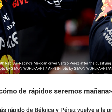
th Red Bull Racing's Mexican driver Sergio Perez after the qualifyin
 (Photo by SIMON WOHLFAHRT / AFP) (Photo by SIMON WOHLFAHRT/AF
é cómo de rápidos seremos mañana
 rápido de Bélgica y Pérez vuelve a la pr