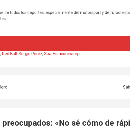
be de todos los deportes, especialmente del motorsport y de fútbol esp
tes.
n
,
Red Bull
,
Sergio Pérez
,
Spa-Francorchamps
lerc
Sai
l preocupados: «No sé cómo de rá