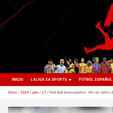
Saltar
al
contenido
La nueva generación del periodismo deportivo.
Agente Libre Digital
INICIO
LALIGA EA SPORTS
FÚTBOL ESPAÑOL
Inicio
2024
julio
27
Red Bull preocupados: «No sé cómo 