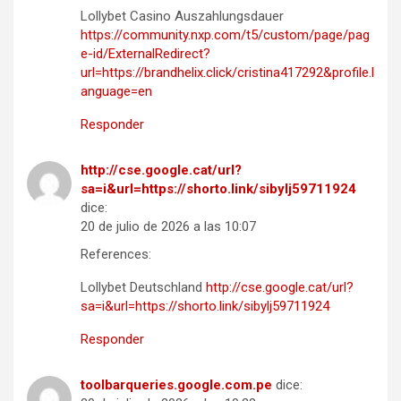
Lollybet Casino Auszahlungsdauer
https://community.nxp.com/t5/custom/page/pag
e-id/ExternalRedirect?
url=https://brandhelix.click/cristina417292&profile.l
anguage=en
Responder
http://cse.google.cat/url?
sa=i&url=https://shorto.link/sibylj59711924
dice:
20 de julio de 2026 a las 10:07
References:
Lollybet Deutschland
http://cse.google.cat/url?
sa=i&url=https://shorto.link/sibylj59711924
Responder
toolbarqueries.google.com.pe
dice: