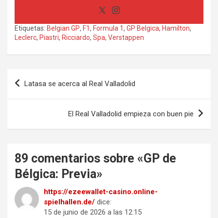
Etiquetas:
Belgian GP
,
F1
,
Formula 1
,
GP Belgica
,
Hamilton
,
Leclerc
,
Piastri
,
Ricciardo
,
Spa
,
Verstappen
Navegación
Latasa se acerca al Real Valladolid
de
entradas
El Real Valladolid empieza con buen pie
89 comentarios sobre «
GP de
Bélgica: Previa
»
https://ezeewallet-casino.online-
spielhallen.de/
dice:
15 de junio de 2026 a las 12:15