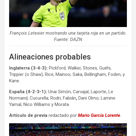
François Letexier mostrando una tarjeta roja en un partido.
Fuente: DAZN
Alineaciones probables
Inglaterra (3-4-3):
Pickford; Walker, Stones, Guéhi,
Trippier (o Shaw); Rice, Mainoo; Saka, Bellingham, Foden; y
Kane.
España (4-2-3-1):
Unai Simón; Carvajal, Laporte, Le
Normand, Cucurella; Rodri, Fabián
,
Dani Olmo; Lamine
Yamal, Nico Williams y Morata.
Artículo de previa
redactado por
Mario García Lorente
.