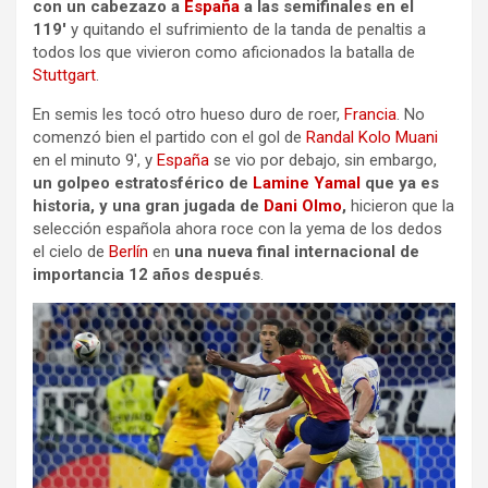
con un cabezazo a
España
a las semifinales en el
119′
y quitando el sufrimiento de la tanda de penaltis a
todos los que vivieron como aficionados la batalla de
Stuttgart
.
En semis les tocó otro hueso duro de roer,
Francia
. No
comenzó bien el partido con el gol de
Randal Kolo Muani
en el minuto 9′, y
España
se vio por debajo, sin embargo,
un golpeo estratosférico de
Lamine Yamal
que ya es
historia, y una gran jugada de
Dani Olmo
,
hicieron que la
selección española ahora roce con la yema de los dedos
el cielo de
Berlín
en
una nueva final internacional de
importancia 12 años después
.