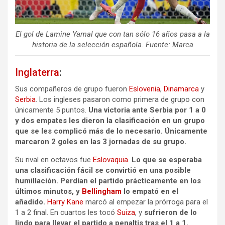
El gol de Lamine Yamal que con tan sólo 16 años pasa a la
historia de la selección española. Fuente: Marca
Inglaterra
:
Sus compañeros de grupo fueron
Eslovenia
,
Dinamarca
y
Serbia
. Los ingleses pasaron como primera de grupo con
únicamente 5 puntos.
Una victoria ante Serbia por 1 a 0
y dos empates les dieron la clasificación en un grupo
que se les complicó más de lo necesario.
Únicamente
marcaron 2 goles en las 3 jornadas de su grupo.
Su rival en octavos fue
Eslovaquia
.
Lo que se esperaba
una clasificación fácil se convirtió en una posible
humillación. Perdían el partido prácticamente en los
últimos minutos, y
Bellingham
lo empató en el
añadido.
Harry Kane
marcó al empezar la prórroga para el
1 a 2 final. En cuartos les tocó
Suiza
, y
sufrieron de lo
lindo para llevar el partido a penaltis tras el 1 a 1.