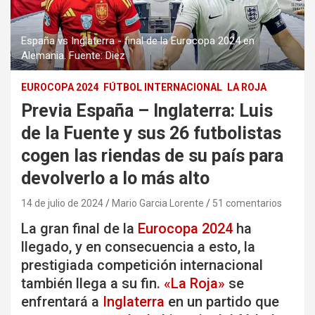
España vs Inglaterra - final de la Eurocopa 2024 en
Alemania. Fuente: Diez
EUROCOPA 2024
FÚTBOL INTERNACIONAL
LA ROJA
Previa España – Inglaterra: Luis
de la Fuente y sus 26 futbolistas
cogen las riendas de su país para
devolverlo a lo más alto
14 de julio de 2024
Mario Garcia Lorente
51 comentarios
La gran final de la
Eurocopa 2024
ha
llegado, y en consecuencia a esto, la
prestigiada competición internacional
también llega a su fin.
«La Roja»
se
enfrentará a
Inglaterra
en un partido que