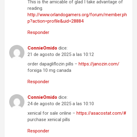
This is the amicable of glad I take advantage of
reading.
http://www.orlandogamers.org/forum/member.ph
p?action=profile&uid=28884
Responder
ConnieOmido
dice:
21 de agosto de 2025 a las 10:12
order dapagliflozin pills –
https://janozin.com/
forxiga 10 mg canada
Responder
ConnieOmido
dice:
24 de agosto de 2025 a las 10:10
xenical for sale online –
https://asacostat.com/#
purchase xenical pills
Responder