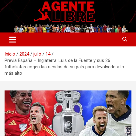
Saltar
al
contenido
La nueva generación del periodismo deportivo.
Agente Libre Digital
Inicio
2024
julio
14
Previa España – Inglaterra: Luis de la Fuente y sus 26
futbolistas cogen las riendas de su país para devolverlo a lo
más alto