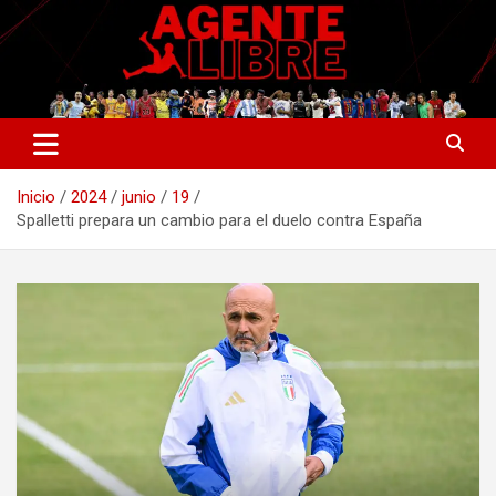
Saltar
al
contenido
La nueva generación del periodismo deportivo.
Agente Libre Digital
Inicio
2024
junio
19
Spalletti prepara un cambio para el duelo contra España