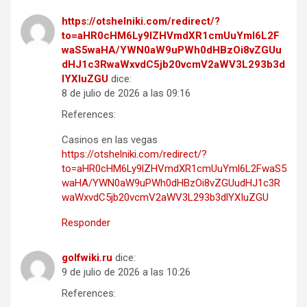
https://otshelniki.com/redirect/?
to=aHR0cHM6Ly9lZHVmdXR1cmUuYml6L2F
waS5waHA/YWN0aW9uPWh0dHBzOi8vZGUu
dHJ1c3RwaWxvdC5jb20vcmV2aWV3L293b3d
lYXIuZGU
dice:
8 de julio de 2026 a las 09:16
References:
Casinos en las vegas
https://otshelniki.com/redirect/?
to=aHR0cHM6Ly9lZHVmdXR1cmUuYml6L2FwaS5
waHA/YWN0aW9uPWh0dHBzOi8vZGUudHJ1c3R
waWxvdC5jb20vcmV2aWV3L293b3dlYXIuZGU
Responder
golfwiki.ru
dice:
9 de julio de 2026 a las 10:26
References: