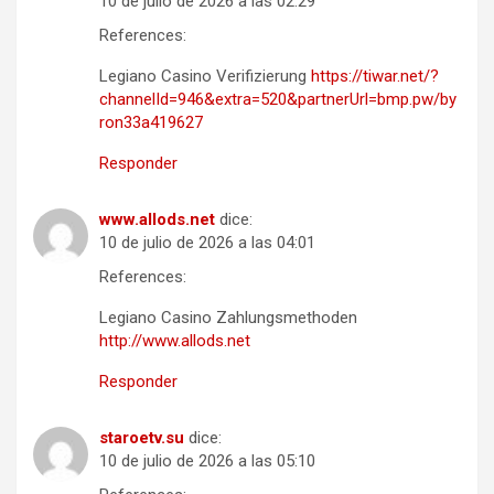
10 de julio de 2026 a las 02:29
References:
Legiano Casino Verifizierung
https://tiwar.net/?
channelId=946&extra=520&partnerUrl=bmp.pw/by
ron33a419627
Responder
www.allods.net
dice:
10 de julio de 2026 a las 04:01
References:
Legiano Casino Zahlungsmethoden
http://www.allods.net
Responder
staroetv.su
dice:
10 de julio de 2026 a las 05:10