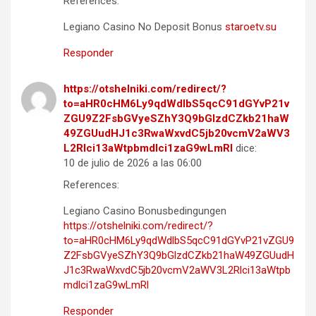
References:
Legiano Casino No Deposit Bonus
staroetv.su
Responder
https://otshelniki.com/redirect/?
to=aHR0cHM6Ly9qdWdlbS5qcC91dGYvP21v
ZGU9Z2FsbGVyeSZhY3Q9bGlzdCZkb21haW
49ZGUudHJ1c3RwaWxvdC5jb20vcmV2aWV3
L2Rlci13aWtpbmdlci1zaG9wLmRl
dice:
10 de julio de 2026 a las 06:00
References:
Legiano Casino Bonusbedingungen
https://otshelniki.com/redirect/?
to=aHR0cHM6Ly9qdWdlbS5qcC91dGYvP21vZGU9
Z2FsbGVyeSZhY3Q9bGlzdCZkb21haW49ZGUudH
J1c3RwaWxvdC5jb20vcmV2aWV3L2Rlci13aWtpb
mdlci1zaG9wLmRl
Responder