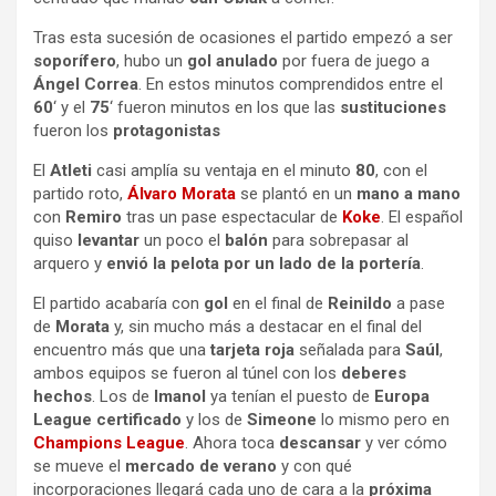
Tras esta sucesión de ocasiones el partido empezó a ser
soporífero
, hubo un
gol anulado
por fuera de juego a
Ángel Correa
. En estos minutos comprendidos entre el
60
‘ y el
75
‘ fueron minutos en los que las
sustituciones
fueron los
protagonistas
El
Atleti
casi amplía su ventaja en el minuto
80
, con el
partido roto,
Álvaro Morata
se plantó en un
mano a mano
con
Remiro
tras un pase espectacular de
Koke
. El español
quiso
levantar
un poco el
balón
para sobrepasar al
arquero y
envió la pelota por un lado de la portería
.
El partido acabaría con
gol
en el final de
Reinildo
a pase
de
Morata
y, sin mucho más a destacar en el final del
encuentro más que una
tarjeta roja
señalada para
Saúl
,
ambos equipos se fueron al túnel con los
deberes
hechos
. Los de
Imanol
ya tenían el puesto de
Europa
League certificado
y los de
Simeone
lo mismo pero en
Champions League
. Ahora toca
descansar
y ver cómo
se mueve el
mercado de verano
y con qué
incorporaciones llegará cada uno de cara a la
próxima