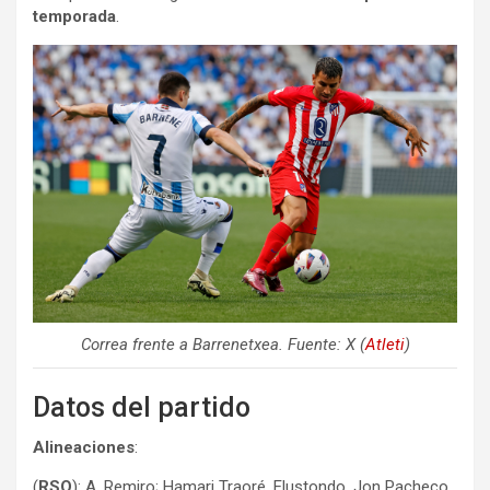
temporada
.
Correa frente a Barrenetxea. Fuente: X (
Atleti
)
Datos del partido
Alineaciones
:
(
RSO
): A. Remiro; Hamari Traoré, Elustondo, Jon Pacheco,