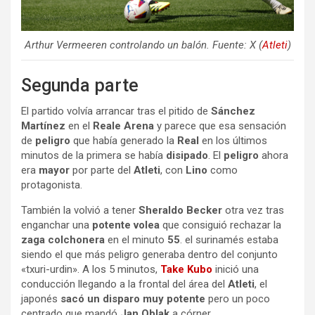
Arthur Vermeeren controlando un balón. Fuente: X (
Atleti
)
Segunda parte
El partido volvía arrancar tras el pitido de
Sánchez
Martínez
en el
Reale Arena
y parece que esa sensación
de
peligro
que había generado la
Real
en los últimos
minutos de la primera se había
disipado
. El
peligro
ahora
era
mayor
por parte del
Atleti
, con
Lino
como
protagonista.
También la volvió a tener
Sheraldo Becker
otra vez tras
enganchar una
potente volea
que consiguió rechazar la
zaga colchonera
en el minuto
55
. el surinamés estaba
siendo el que más peligro generaba dentro del conjunto
«txuri-urdin». A los 5 minutos,
Take Kubo
inició una
conducción llegando a la frontal del área del
Atleti
, el
japonés
sacó un disparo muy potente
pero un poco
centrado que mandó
Jan Oblak
a córner.