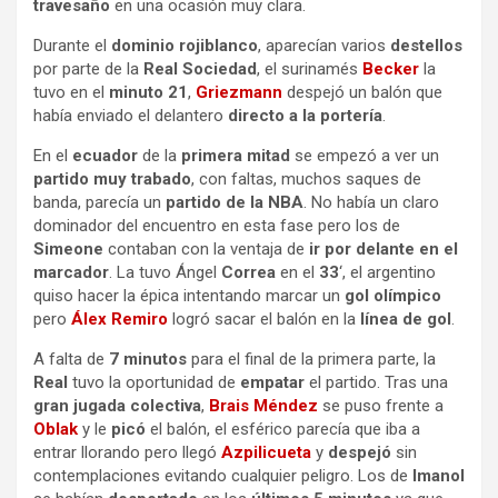
travesaño
en una ocasión muy clara.
Durante el
dominio rojiblanco
, aparecían varios
destellos
por parte de la
Real Sociedad
, el surinamés
Becker
la
tuvo en el
minuto 21
,
Griezmann
despejó un balón que
había enviado el delantero
directo a la portería
.
En el
ecuador
de la
primera mitad
se empezó a ver un
partido muy trabado
, con faltas, muchos saques de
banda, parecía un
partido de la NBA
. No había un claro
dominador del encuentro en esta fase pero los de
Simeone
contaban con la ventaja de
ir por delante en el
marcador
. La tuvo Ángel
Correa
en el
33
‘, el argentino
quiso hacer la épica intentando marcar un
gol olímpico
pero
Álex Remiro
logró sacar el balón en la
línea de gol
.
A falta de
7 minutos
para el final de la primera parte, la
Real
tuvo la oportunidad de
empatar
el partido. Tras una
gran jugada colectiva
,
Brais Méndez
se puso frente a
Oblak
y le
picó
el balón, el esférico parecía que iba a
entrar llorando pero llegó
Azpilicueta
y
despejó
sin
contemplaciones evitando cualquier peligro. Los de
Imanol