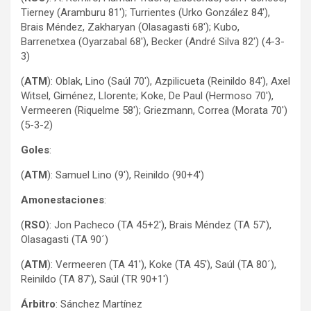
Tierney (Aramburu 81′); Turrientes (Urko González 84′),
Brais Méndez, Zakharyan (Olasagasti 68′); Kubo,
Barrenetxea (Oyarzabal 68′), Becker (André Silva 82′) (4-3-
3)
(
ATM
): Oblak, Lino (Saúl 70′), Azpilicueta (Reinildo 84′), Axel
Witsel, Giménez, Llorente; Koke, De Paul (Hermoso 70′),
Vermeeren (Riquelme 58′); Griezmann, Correa (Morata 70′)
(5-3-2)
Goles
:
(
ATM
): Samuel Lino (9′), Reinildo (90+4′)
Amonestaciones
:
(
RSO
): Jon Pacheco (TA 45+2′), Brais Méndez (TA 57′),
Olasagasti (TA 90´)
(
ATM
): Vermeeren (TA 41′), Koke (TA 45′), Saúl (TA 80´),
Reinildo (TA 87′), Saúl (TR 90+1′)
Árbitro
: Sánchez Martínez