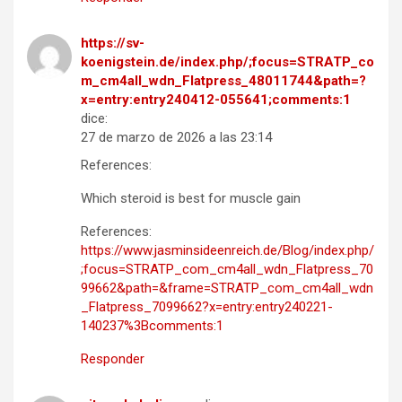
https://sv-
koenigstein.de/index.php/;focus=STRATP_co
m_cm4all_wdn_Flatpress_48011744&path=?
x=entry:entry240412-055641;comments:1
dice:
27 de marzo de 2026 a las 23:14
References:
Which steroid is best for muscle gain
References:
https://www.jasminsideenreich.de/Blog/index.php/
;focus=STRATP_com_cm4all_wdn_Flatpress_70
99662&path=&frame=STRATP_com_cm4all_wdn
_Flatpress_7099662?x=entry:entry240221-
140237%3Bcomments:1
Responder