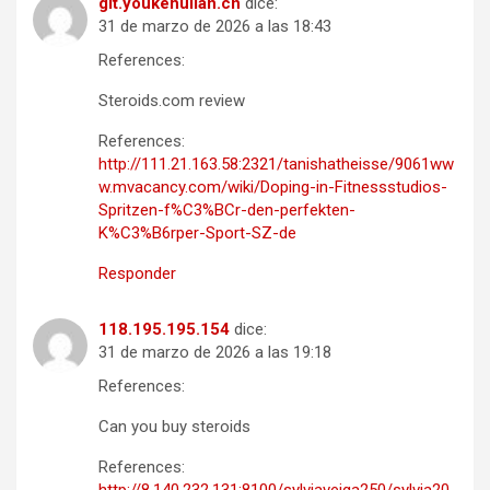
git.youkehulian.cn
dice:
31 de marzo de 2026 a las 18:43
References:
Steroids.com review
References:
http://111.21.163.58:2321/tanishatheisse/9061ww
w.mvacancy.com/wiki/Doping-in-Fitnessstudios-
Spritzen-f%C3%BCr-den-perfekten-
K%C3%B6rper-Sport-SZ-de
Responder
118.195.195.154
dice:
31 de marzo de 2026 a las 19:18
References:
Can you buy steroids
References: