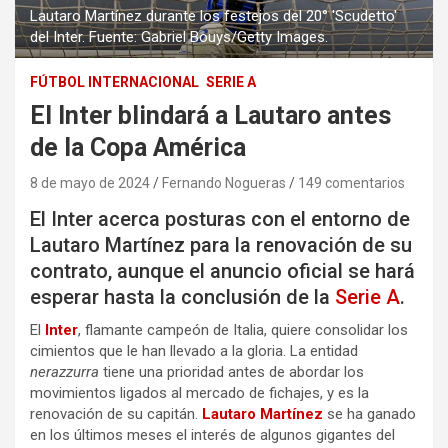
Lautaro Martínez durante los festejos del 20° 'Scudetto'
del Inter. Fuente: Gabriel Bouys/Getty Images.
FÚTBOL INTERNACIONAL
SERIE A
El Inter blindará a Lautaro antes
de la Copa América
8 de mayo de 2024
Fernando Nogueras
149 comentarios
El Inter acerca posturas con el entorno de
Lautaro Martínez para la renovación de su
contrato, aunque el anuncio oficial se hará
esperar hasta la conclusión de la
Serie A
.
El
Inter
, flamante campeón de Italia, quiere consolidar los
cimientos que le han llevado a la gloria. La entidad
nerazzurra
tiene una prioridad antes de abordar los
movimientos ligados al mercado de fichajes, y es la
renovación de su capitán.
Lautaro Martínez
se ha ganado
en los últimos meses el interés de algunos gigantes del