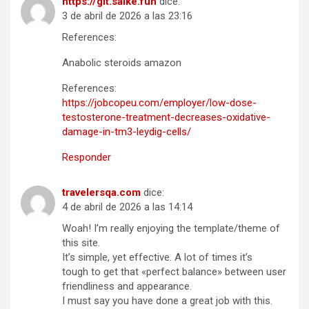
https://git.saike.fun
dice:
3 de abril de 2026 a las 23:16
References:
Anabolic steroids amazon
References:
https://jobcopeu.com/employer/low-dose-
testosterone-treatment-decreases-oxidative-
damage-in-tm3-leydig-cells/
Responder
travelersqa.com
dice:
4 de abril de 2026 a las 14:14
Woah! I’m really enjoying the template/theme of
this site.
It’s simple, yet effective. A lot of times it’s
tough to get that «perfect balance» between user
friendliness and appearance.
I must say you have done a great job with this.