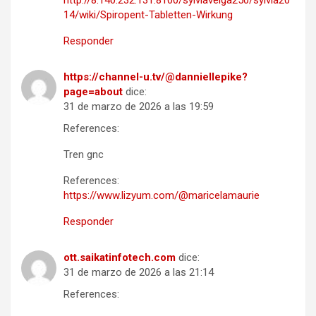
http://8.140.232.131:8100/sylviaveiga250/sylvia20
14/wiki/Spiropent-Tabletten-Wirkung
Responder
https://channel-u.tv/@danniellepike?
page=about
dice:
31 de marzo de 2026 a las 19:59
References:
Tren gnc
References:
https://www.lizyum.com/@maricelamaurie
Responder
ott.saikatinfotech.com
dice:
31 de marzo de 2026 a las 21:14
References: