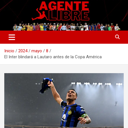
Saltar
al
contenido
La nueva generación del periodismo deportivo.
Agente Libre Digital
Inicio
2024
mayo
8
El Inter blindará a Lautaro antes de la Copa América