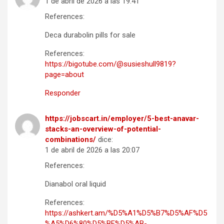
1 de abril de 2026 a las 19:41
References:
Deca durabolin pills for sale
References:
https://bigotube.com/@susieshull9819?
page=about
Responder
https://jobscart.in/employer/5-best-anavar-
stacks-an-overview-of-potential-
combinations/
dice:
1 de abril de 2026 a las 20:07
References:
Dianabol oral liquid
References:
https://ashkert.am/%D5%A1%D5%B7%D5%AF%D5
%A5%D6%80%D5%BF%D5%AB-