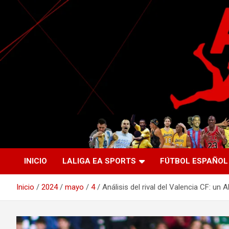
Saltar
al
contenido
La nueva generación del periodismo deportivo.
Agente Libre Digital
INICIO
LALIGA EA SPORTS
FÚTBOL ESPAÑOL
Inicio
2024
mayo
4
Análisis del rival del Valencia CF: un 