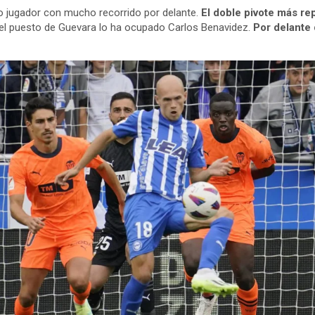
o jugador con mucho recorrido por delante.
El doble pivote más re
el puesto de Guevara lo ha ocupado Carlos Benavidez.
Por delante 