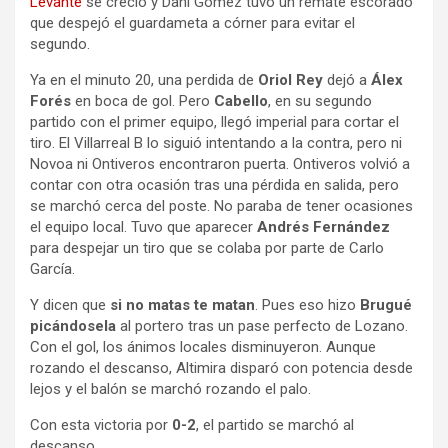
Levante
se creció y Dani Gómez tuvo un remate escorado
que despejó el guardameta a córner para evitar el
segundo.
Ya en el minuto 20, una perdida de
Oriol Rey
dejó a
Álex
Forés
en boca de gol. Pero
Cabello
, en su segundo
partido con el primer equipo, llegó imperial para cortar el
tiro. El Villarreal B lo siguió intentando a la contra, pero ni
Novoa ni Ontiveros encontraron puerta. Ontiveros volvió a
contar con otra ocasión tras una pérdida en salida, pero
se marchó cerca del poste. No paraba de tener ocasiones
el equipo local. Tuvo que aparecer
Andrés Fernández
para despejar un tiro que se colaba por parte de Carlo
García.
Y dicen que
si no matas te matan
. Pues eso hizo
Brugué
picándosela
al portero tras un pase perfecto de Lozano.
Con el gol, los ánimos locales disminuyeron. Aunque
rozando el descanso, Altimira disparó con potencia desde
lejos y el balón se marchó rozando el palo.
Con esta victoria por
0-2
, el partido se marchó al
descanso.