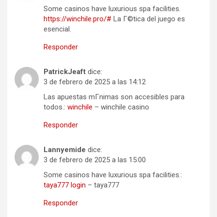
Some casinos have luxurious spa facilities.
https://winchile.pro/#
La Г©tica del juego es
esencial.
Responder
PatrickJeaft
dice:
3 de febrero de 2025 a las 14:12
Las apuestas mГ­nimas son accesibles para
todos.:
winchile
– winchile casino
Responder
Lannyemide
dice:
3 de febrero de 2025 a las 15:00
Some casinos have luxurious spa facilities.:
taya777 login
– taya777
Responder