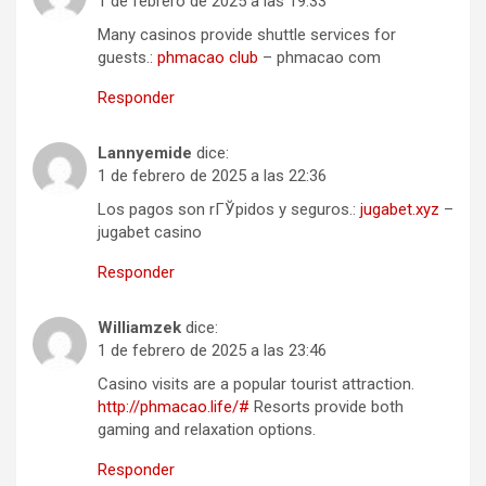
1 de febrero de 2025 a las 19:33
Many casinos provide shuttle services for
guests.:
phmacao club
– phmacao com
Responder
Lannyemide
dice:
1 de febrero de 2025 a las 22:36
Los pagos son rГЎpidos y seguros.:
jugabet.xyz
–
jugabet casino
Responder
Williamzek
dice:
1 de febrero de 2025 a las 23:46
Casino visits are a popular tourist attraction.
http://phmacao.life/#
Resorts provide both
gaming and relaxation options.
Responder