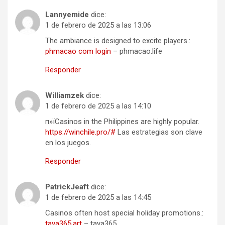
Lannyemide
dice:
1 de febrero de 2025 a las 13:06
The ambiance is designed to excite players.:
phmacao com login
– phmacao.life
Responder
Williamzek
dice:
1 de febrero de 2025 a las 14:10
п»їCasinos in the Philippines are highly popular.
https://winchile.pro/#
Las estrategias son clave
en los juegos.
Responder
PatrickJeaft
dice:
1 de febrero de 2025 a las 14:45
Casinos often host special holiday promotions.:
taya365.art
– taya365