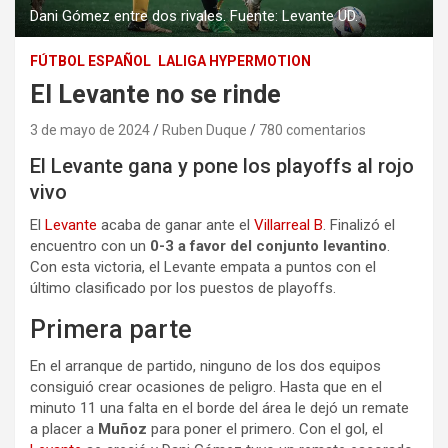
Dani Gómez entre dos rivales. Fuente: Levante UD.
FÚTBOL ESPAÑOL
LALIGA HYPERMOTION
El Levante no se rinde
3 de mayo de 2024
Ruben Duque
780 comentarios
El Levante gana y pone los playoffs al rojo
vivo
El
Levante
acaba de ganar ante el
Villarreal B
. Finalizó el
encuentro con un
0-3 a favor del conjunto levantino
.
Con esta victoria, el Levante empata a puntos con el
último clasificado por los puestos de playoffs.
Primera parte
En el arranque de partido, ninguno de los dos equipos
consiguió crear ocasiones de peligro. Hasta que en el
minuto 11 una falta en el borde del área le dejó un remate
a placer a
Muñoz
para poner el primero. Con el gol, el