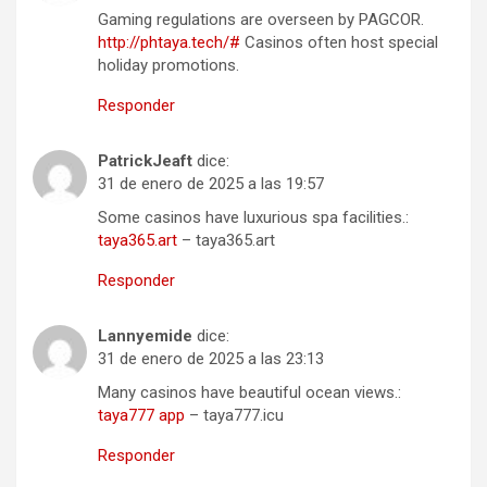
Gaming regulations are overseen by PAGCOR.
http://phtaya.tech/#
Casinos often host special
holiday promotions.
Responder
PatrickJeaft
dice:
31 de enero de 2025 a las 19:57
Some casinos have luxurious spa facilities.:
taya365.art
– taya365.art
Responder
Lannyemide
dice:
31 de enero de 2025 a las 23:13
Many casinos have beautiful ocean views.:
taya777 app
– taya777.icu
Responder